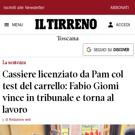
Il
Iscriviti alle Newsletter
ABBONATI
Tirreno
MENU
ACCEDI
Toscana
SEGUICI SU
DISCOVER
La sentenza
Cassiere licenziato da Pam col
test del carrello: Fabio Giomi
vince in tribunale e torna al
lavoro
di Redazione web