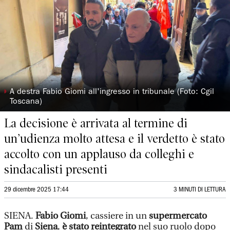
◗
A destra Fabio Giomi all'ingresso in tribunale (Foto: Cgil
Toscana)
La decisione è arrivata al termine di
un’udienza molto attesa e il verdetto è stato
accolto con un applauso da colleghi e
sindacalisti presenti
29 dicembre 2025 17:44
3 MINUTI DI LETTURA
SIENA.
Fabio Giomi
, cassiere in un
supermercato
Pam
di
Siena
,
è stato reintegrato
nel suo ruolo dopo