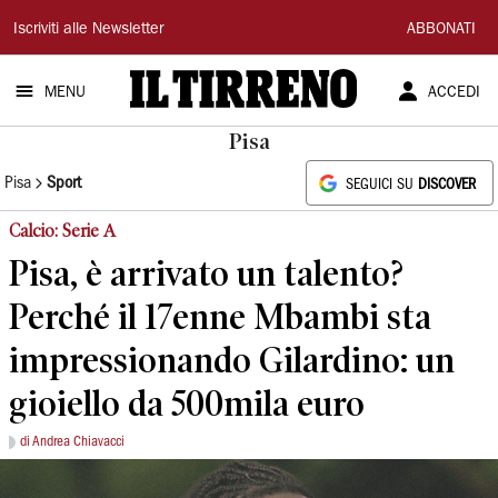
Il
Iscriviti alle Newsletter
ABBONATI
Tirreno
MENU
ACCEDI
Pisa
Pisa
Sport
SEGUICI SU
DISCOVER
Calcio: Serie A
Pisa, è arrivato un talento?
Perché il 17enne Mbambi sta
impressionando Gilardino: un
gioiello da 500mila euro
di Andrea Chiavacci