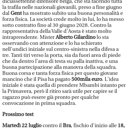
diciassettenne difensore belga, che sta facendo tutta
la trafila nelle nazionali giovanili, preso a fine giugno
dal
Gent
ha mostrato subito una buona personalità e
forza fisica. La società crede molto in lui, lo ha messo
sotto contratto fino al 30 giugno 2028. Contro la
rappresentativa della Valle d'Aosta è stato molto
intraprendente. Mister
Alberto Gilardino
lo sta
osservando con attenzione e lo ha schierato
nell'undici iniziale sul centro-sinistra nella difesa a
tre. Tanti tiri verso la porta, sia da fuori area di piede
che da dentro l'area di testa su palla inattiva, e una
buona partecipazione alla manovra della squadra.
Buona corsa e tanta forza fisica per questo giovane
mancino che il Pisa ha pagato
500mila euro
. L'idea
iniziale è stata quella di prendere Mbambi intanto per
la Primavera, però il ritiro sarà utile per capire se il
ragazzo può essere già pronto per qualche
convocazione in prima squadra.
Prossimo test
Martedì 22 luglio
contro il
Bra
, fischio d'inizio alle
18,