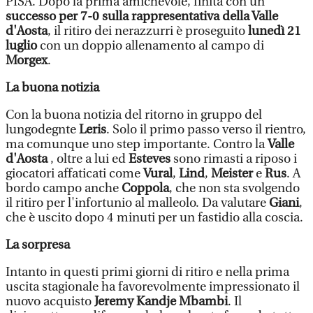
PISA. Dopo la prima amichevole, finita con un
successo per 7-0 sulla rappresentativa della Valle
d'Aosta
, il ritiro dei nerazzurri è proseguito
lunedì 21
luglio
con un doppio allenamento al campo di
Morgex
.
La buona notizia
Con la buona notizia del ritorno in gruppo del
lungodegnte
Leris
. Solo il primo passo verso il rientro,
ma comunque uno step importante. Contro la
Valle
d'Aosta
, oltre a lui ed
Esteves
sono rimasti a riposo i
giocatori affaticati come
Vural
,
Lind
,
Meister
e
Rus
. A
bordo campo anche
Coppola
, che non sta svolgendo
il ritiro per l'infortunio al malleolo. Da valutare
Giani
,
che è uscito dopo 4 minuti per un fastidio alla coscia.
La sorpresa
Intanto in questi primi giorni di ritiro e nella prima
uscita stagionale ha favorevolmente impressionato il
nuovo acquisto
Jeremy Kandje Mbambi
. Il