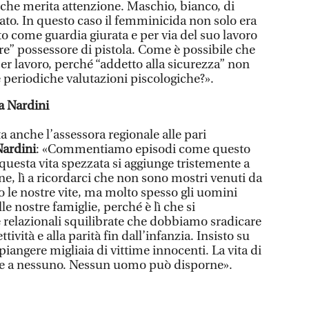
 che merita attenzione. Maschio, bianco, di
ato. In questo caso il femminicida non solo era
 come guardia giurata e per via del suo lavoro
re” possessore di pistola. Come è possibile che
er lavoro, perché “addetto alla sicurezza” non
e periodiche valutazioni piscologiche?».
a Nardini
a anche l’assessora regionale alle pari
Nardini
: «Commentiamo episodi come questo
uesta vita spezzata si aggiunge tristemente a
ne, lì a ricordarci che non sono mostri venuti da
o le nostre vite, ma molto spesso gli uomini
e nostre famiglie, perché è lì che si
relazionali squilibrate che dobbiamo sradicare
ività e alla parità fin dall’infanzia. Insisto su
angere migliaia di vittime innocenti. La vita di
e a nessuno. Nessun uomo può disporne».