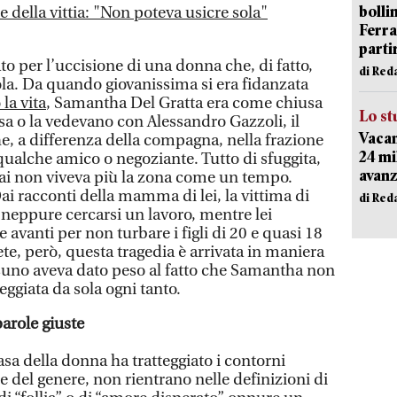
bolli
e della vittia: "Non poteva usicre sola"
Ferr
parti
o per l’uccisione di una donna che, di fatto,
di Red
la. Da quando giovanissima si era fidanzata
la vita
, Samantha Del Gratta era come chiusa
Lo st
asa o la vedevano con Alessandro Gazzoli, il
Vacan
e, a differenza della compagna, nella frazione
24 mi
qualche amico o negoziante. Tutto di sfuggita,
avanz
i non viveva più la zona come un tempo.
Dai racconti della mamma di lei, la vittima di
di Red
neppure cercarsi un lavoro, mentre lei
 avanti per non turbare i figli di 20 e quasi 18
ete, però, questa tragedia è arrivata in maniera
ssuno aveva dato peso al fatto che Samantha non
ggiata da sola ogni tanto.
arole giuste
asa della donna ha tratteggiato i contorni
 del genere, non rientrano nelle definizioni di