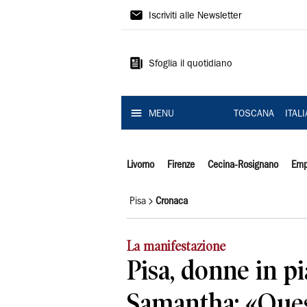
Il
Iscriviti alle Newsletter
Tirreno
Sfoglia il quotidiano
MENU
TOSCANA
ITAL
Livorno
Firenze
Cecina-Rosignano
Emp
Pisa
Cronaca
La manifestazione
Pisa, donne in p
Samantha: «Ques