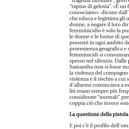
”tragedia familiare”, gesti
“raptus di gelosia”. «È un
conosciamo– dicono dall’a
che educa e legittima gli 
donne, a negare il loro dir
femminicidio è solo la pu
le donne e le forme di que
presenti in ogni ambito de
provenienza geografica e s
femminicidi si consumano
spesso nel silenzio. Dal
Samantha non si fosse mai 
la violenza del compagno i
violenza e il rischio a cu
d’allarme cominciava a ess
liti erano sempre più fr
considerate “normali” per
coppia ciò che invece sono
La questione della pistola
E poi c’è il profilo dell’