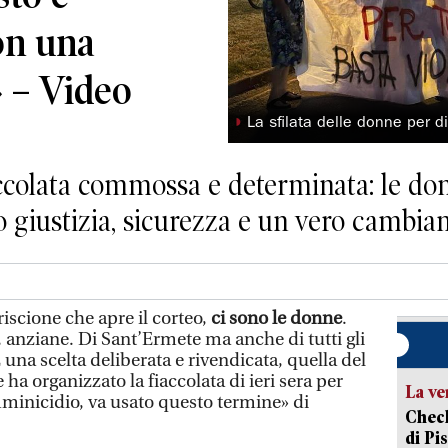
on una
» – Video
◗
La sfilata delle donne per di
colata commossa e determinata: le donn
 giustizia, sicurezza e un vero cambia
riscione che apre il corteo,
ci sono le donne
.
 anziane. Di Sant’Ermete ma anche di tutti gli
 È una scelta deliberata e rivendicata, quella del
ha organizzato la fiaccolata di ieri sera per
La ve
mminicidio, va usato questo termine» di
Check
di Pis