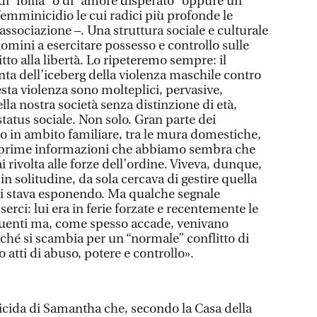
 di “follia” o di “amore disperato” oppure un
 femminicidio le cui radici più profonde le
ssociazione –. Una struttura sociale e culturale
uomini a esercitare possesso e controllo sulle
itto alla libertà. Lo ripeteremo sempre: il
nta dell’iceberg della violenza maschile contro
sta violenza sono molteplici, pervasive,
lla nostra società senza distinzione di età,
tatus sociale. Non solo. Gran parte dei
 in ambito familiare, tra le mura domestiche,
le prime informazioni che abbiamo sembra che
rivolta alle forze dell’ordine. Viveva, dunque,
n solitudine, da sola cercava di gestire quella
i si stava esponendo. Ma qualche segnale
erci: lui era in ferie forzate e recentemente le
equenti ma, come spesso accade, venivano
ché si scambia per un “normale” conflitto di
 atti di abuso, potere e controllo».
omicida di Samantha che, secondo la Casa della