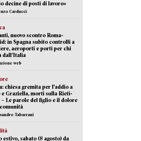
io decine di posti di lavoro»
enzo Carducci
ica
nti, nuovo scontro Roma-
d: in Spagna subito controlli a
iere, aeroporti e porti per chi
 dall’Italia
azione web
lore
: chiesa gremita per l'addio a
 e Graziella, morti sulla Rieti-
 – Le parole del figlio e il dolore
 comunità
ssandro Tabarrani
lità
 estivo, sabato (8 agosto) da