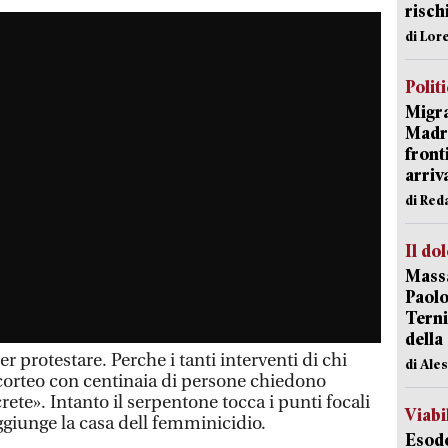
risch
di Lor
Polit
Migra
Madri
front
arriva
di Red
Il do
Massa
Paolo
Terni
della
r protestare. Perche i tanti interventi di chi
di Ale
corteo con centinaia di persone chiedono
rete». Intanto il serpentone tocca i punti focali
Viabi
aggiunge la casa dell femminicidio.
Esodo