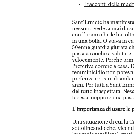
I racconti della madr
Sant’Ermete ha manifestat
nessuno vedeva mai da so
con
l’uomo che le ha tolto 
in una bolla. O stava in c
50enne guardia giurata ch
passava anche a salutare 
velocemente. Perché orma
Preferiva correre a casa. 
femminicidio non poteva 
preferiva cercare di andare
anni. Per tutti a Sant’Erm
del tutto inaspettata. Ne
facesse neppure una passe
L'importanza di usare le p
Una situazione di cui la C
sottolineando che, vicende