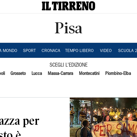
Pisa
IA MONDO
SPORT
CRONACA
TEMPO LIBERO
VIDEO
SCUOLA 
SCEGLI L'EDIZIONE
oli
Grosseto
Lucca
Massa-Carrara
Montecatini
Piombino-Elba
iazza per
to è