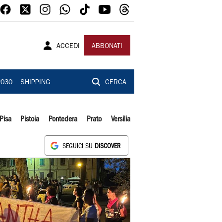
ACCEDI
ABBONATI
2030
SHIPPING
CERCA
Pisa
Pistoia
Pontedera
Prato
Versilia
SEGUICI SU
DISCOVER