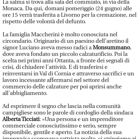
La salma si trova alla sala del commiato, in via della
Monaca. Da qui, domani pomeriggio (24 gugno) alle
ore 15 verrà trasferita a Livorno per la cremazione, nel
rispetto delle volontà del defunto.
La famiglia Maccherini è molto conosciuta nel
circondario. Originario di un paesino dell’aretino il
signor Luciano aveva messo radici a
Monsummano
,
dove aveva fondato un piccolo calzaturificio. Poi la
scelta nei primi anni Ottanta, a fronte dei segnali di
crisi, di chiudere l’attività. E di trasferirsi e
reinventarsi in Val di Cornia e attraverso sacrifici e un
lavoro incessante affermarsi nel settore del
commercio delle calzature per poi aprirsi anche
all’abbigliamento.
Ad esprimere il segno che lascia nella comunità
campigliese sono le parole di cordoglio della sindaca
Alberta Ticciati
: «Una persona e un imprenditore
commerciale conosciutissimo e serio, sempre
disponibile, gentile e aperto. La notizia della sua
improvvisa scomparsa rattrista molto, ci stringiamo ai