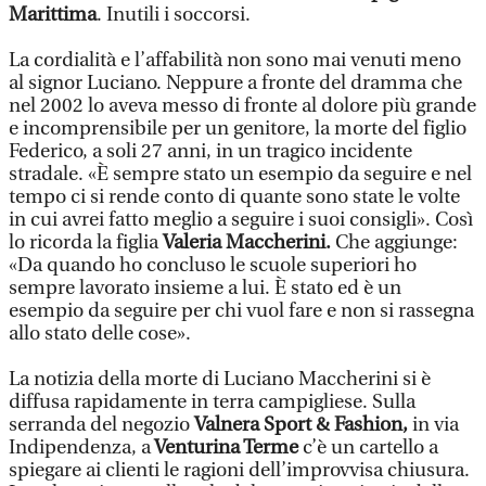
Marittima
. Inutili i soccorsi.
La cordialità e l’affabilità non sono mai venuti meno
al signor Luciano. Neppure a fronte del dramma che
nel 2002 lo aveva messo di fronte al dolore più grande
e incomprensibile per un genitore, la morte del figlio
Federico, a soli 27 anni, in un tragico incidente
stradale. «È sempre stato un esempio da seguire e nel
tempo ci si rende conto di quante sono state le volte
in cui avrei fatto meglio a seguire i suoi consigli». Così
lo ricorda la figlia
Valeria Maccherini.
Che aggiunge:
«Da quando ho concluso le scuole superiori ho
sempre lavorato insieme a lui. È stato ed è un
esempio da seguire per chi vuol fare e non si rassegna
allo stato delle cose».
La notizia della morte di Luciano Maccherini si è
diffusa rapidamente in terra campigliese. Sulla
serranda del negozio
Valnera Sport & Fashion,
in via
Indipendenza, a
Venturina Terme
c’è un cartello a
spiegare ai clienti le ragioni dell’improvvisa chiusura.