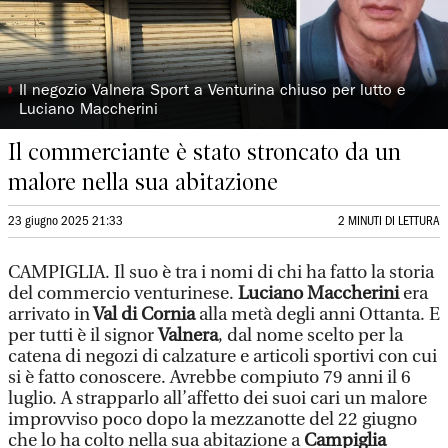
◗
Il negozio Valnera Sport a Venturina chiuso per lutto e
Luciano Maccherini
Il commerciante è stato stroncato da un
malore nella sua abitazione
23 giugno 2025 21:33
2 MINUTI DI LETTURA
CAMPIGLIA. Il suo è tra i nomi di chi ha fatto la storia
del commercio venturinese.
Luciano Maccherini
era
arrivato in
Val di Cornia
alla metà degli anni Ottanta. E
per tutti è il signor
Valnera
, dal nome scelto per la
catena di negozi di calzature e articoli sportivi con cui
si è fatto conoscere. Avrebbe compiuto 79 anni il 6
luglio. A strapparlo all’affetto dei suoi cari un malore
improvviso poco dopo la mezzanotte del 22 giugno
che lo ha colto nella sua abitazione a
Campiglia