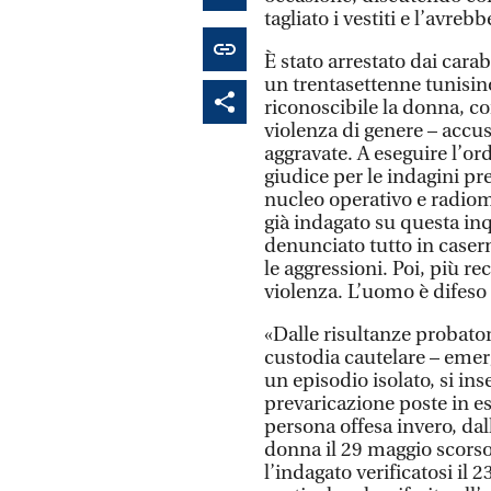
tagliato i vestiti e l’avreb
È stato arrestato dai carab
un trentasettenne tunisin
riconoscibile la donna, co
violenza di genere – accus
aggravate. A eseguire l’or
giudice per le indagini pr
nucleo operativo e radio
già indagato su questa in
denunciato tutto in caser
le aggressioni. Poi, più r
violenza. L’uomo è difeso
«Dalle risultanze probator
custodia cautelare – emer
un episodio isolato, si ins
prevaricazione poste in es
persona offesa invero, dal
donna il 29 maggio scorso 
l’indagato verificatosi il 2