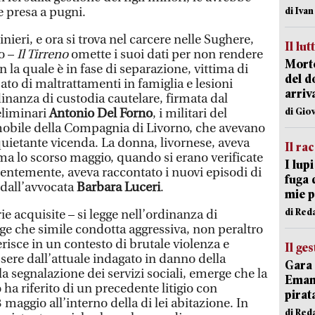
be presa a pugni.
di Iva
inieri, e ora si trova nel carcere nelle Sughere,
Il lut
o –
Il Tirreno
omette i suoi dati per non rendere
Morto
n la quale è in fase di separazione, vittima di
del d
ato di maltrattamenti in famiglia e lesioni
arriv
dinanza di custodia cautelare, firmata dal
di Gio
eliminari
Antonio Del Forno
, i militari del
mobile della Compagnia di Livorno, che avevano
quietante vicenda. La donna, livornese, aveva
Il ra
ma lo scorso maggio, quando si erano verificate
I lup
ecentemente, aveva raccontato i nuovi episodi di
fuga 
 dall’avvocata
Barbara Luceri
.
mie 
di Red
ie acquisite – si legge nell’ordinanza di
ge che simile condotta aggressiva, non peraltro
erisce in un contesto di brutale violenza e
Il ge
sere dall’attuale indagato in danno della
Gara 
la segnalazione dei servizi sociali, emerge che la
Emanu
ha riferito di un precedente litigio con
pirat
3 maggio all’interno della di lei abitazione. In
di Red