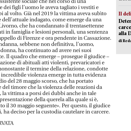
’assistente sociale che nel corso di una
dei figli l’uomo le aveva tagliato i vestiti e
pi al volto. Già nel 2019 la vittima aveva subìto
Il del
e dell’attuale indagato, come emerge da una
Deten
 Livorno, che ha condannato il trentasettenne
carce
nti in famiglia e lesioni personali, una sentenza
alla 
appello di Firenze e ora pendente in Cassazione.
di Red
ndanna, sebbene non definitiva, l’uomo,
a donna, ha continuato ad avere nei suoi
e. Il quadro che emerge – prosegue il giudice –
azione di abituali atti violenti, prevaricatori e
nonostante il termine della relazione, condotte
i incredibile violenza emerge in tutta evidenza
dio del 28 maggio scorso, che ha portato
del timore che la violenza delle reazioni da
 la vittima a porsi dei dubbi anche in tale
presentazione della querela alla quale si è,
to il 30 maggio seguente». Per questo, il giudice
i, ha deciso per la custodia cautelare in carcere.
RVATA