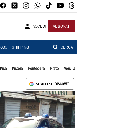
ACCEDI
ABBONATI
2030
SHIPPING
CERCA
Pisa
Pistoia
Pontedera
Prato
Versilia
SEGUICI SU
DISCOVER