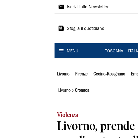
Il
Iscriviti alle Newsletter
Tirreno
Sfoglia il quotidiano
MENU
TOSCANA
ITAL
Livorno
Firenze
Cecina-Rosignano
Emp
Livorno
Cronaca
Violenza
Livorno, prende 