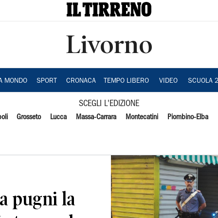
Livorno
IA MONDO
SPORT
CRONACA
TEMPO LIBERO
VIDEO
SCUOLA 
SCEGLI L'EDIZIONE
oli
Grosseto
Lucca
Massa-Carrara
Montecatini
Piombino-Elba
a pugni la