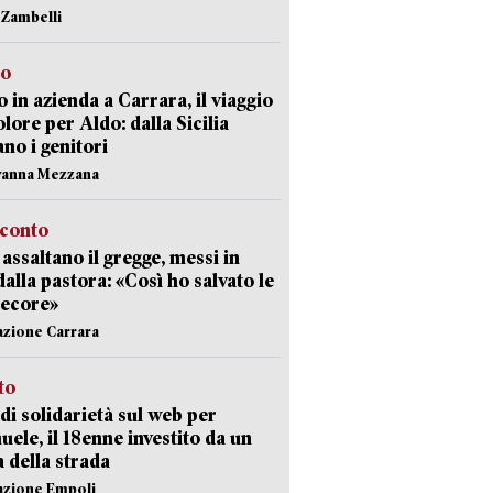
n Zambelli
to
 in azienda a Carrara, il viaggio
olore per Aldo: dalla Sicilia
ano i genitori
vanna Mezzana
cconto
i assaltano il gregge, messi in
dalla pastora: «Così ho salvato le
pecore»
azione Carrara
sto
di solidarietà sul web per
ele, il 18enne investito da un
a della strada
azione Empoli