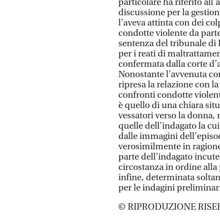
particolare ha riferito all
discussione per la gestione 
l’aveva attinta con dei col
condotte violente da part
sentenza del tribunale di
per i reati di maltrattame
confermata dalla corte d’
Nonostante l’avvenuta co
ripresa la relazione con l
confronti condotte violent
è quello di una chiara situ
vessatori verso la donna, 
quelle dell’indagato la cu
dalle immagini dell’episo
verosimilmente in ragione 
parte dell’indagato incute,
circostanza in ordine alla 
infine, determinata soltan
per le indagini preliminar
© RIPRODUZIONE RISE