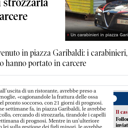
 strozzarla
carcere
◗
Un carabinieri in piazza Gari
enuto in piazza Garibaldi: i carabinieri
lo hanno portato in carcere
ll’uscita di un ristorante, avrebbe preso a
 moglie, «cagionandole la frattura delle ossa
del pronto soccorso, con 21 giorni di prognosi.
 settimane fa, in piazza Garibaldi, le avrebbe
Il ca
collo, cercando di strozzarla, tirandole i capelli
Follo
ettimana di prognosi. Mentre in un’ulteriore
inviat
lei sulla gestione dei figli minori, le avrebbe