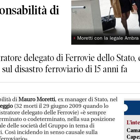
nsabilità di
◗
Moretti con la legale Ambr
atore delegato di Ferrovie dello Stato, 
sul disastro ferroviario di 15 anni fa
lità di
Mauro Moretti
, ex manager di Stato, nel
reggio
(32 morti il 29 giugno 2009 quando lo
stratore delegato delle Ferrovie) «è sempre
terminato o codeterminato, nella sua posizione
L’int
dale delle società del Gruppo in tema di
Camai
eri. Così incidendo in senso causale sulla
Capez
ferroviario».