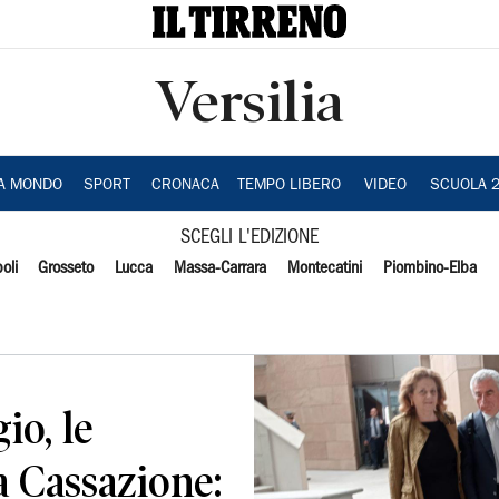
Versilia
IA MONDO
SPORT
CRONACA
TEMPO LIBERO
VIDEO
SCUOLA 
SCEGLI L'EDIZIONE
oli
Grosseto
Lucca
Massa-Carrara
Montecatini
Piombino-Elba
io, le
a Cassazione: