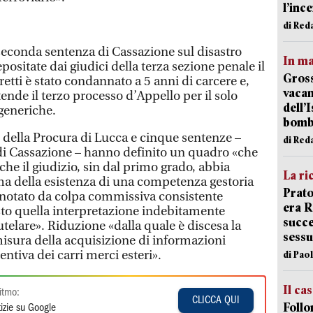
l’inc
di Red
 seconda sentenza di Cassazione sul disastro
In ma
epositate dai giudici della terza sezione penale il
Gross
tti è stato condannato a 5 anni di carcere e,
vacan
tende il terzo processo d’Appello per il solo
dell’
 generiche.
bom
i della Procura di Lucca e cinque sentenze –
di Red
 di Cassazione – hanno definito un quadro «che
he il giudizio, sin dal primo grado, abbia
La ri
ema della esistenza di una competenza gestoria
Prato
onnotato da colpa commissiva consistente
era 
sto quella interpretazione indebitamente
succe
telare». Riduzione «dalla quale è discesa la
sessu
isura della acquisizione di informazioni
entiva dei carri merci esteri».
di Pao
Il ca
itmo:
CLICCA QUI
Follo
izie su Google