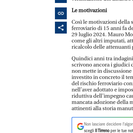
Le motivazioni
Così le motivazioni della
ferroviario di 15 anni fa d
29 luglio 2024. Mauro More
come gli altri imputati, at
ricalcolo delle attenuanti
Quindici anni tra indagin
scrivono ancora i giudici
non mette in discussione c
investito in concreto il t
del rischio ferroviario c
nell’aver adottato e impo
riduttiva dell’impegno cau
mancata adozione della m
attinenti alla storia manut
Non lasciare decidere l'algor
scegli
Il Tirreno
per le tue not