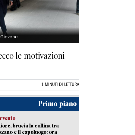
a Giovene
ecco le motivazioni
1 MINUTI DI LETTURA
Primo piano
ervento
ore, brucia la collina tra
zano e il capoluogo: ora