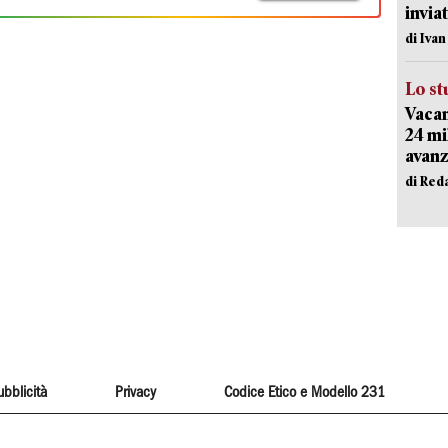
inviat
di Iva
Lo st
Vacan
24 mi
avanz
di Red
ubblicità
Privacy
Codice Etico e Modello 231