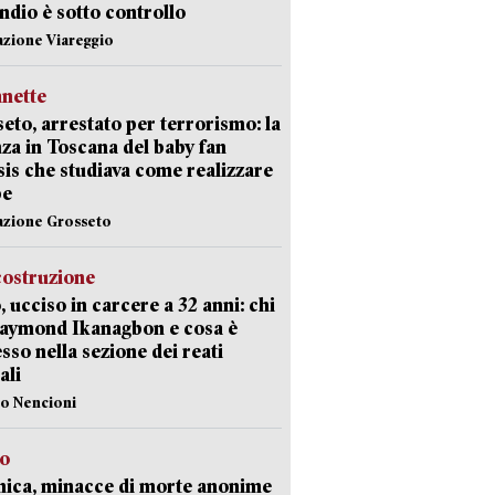
endio è sotto controllo
azione Viareggio
nette
eto, arrestato per terrorismo: la
za in Toscana del baby fan
Isis che studiava come realizzare
be
azione Grosseto
costruzione
, ucciso in carcere a 32 anni: chi
Raymond Ikanagbon e cosa è
sso nella sezione dei reati
ali
lo Nencioni
so
nica, minacce di morte anonime