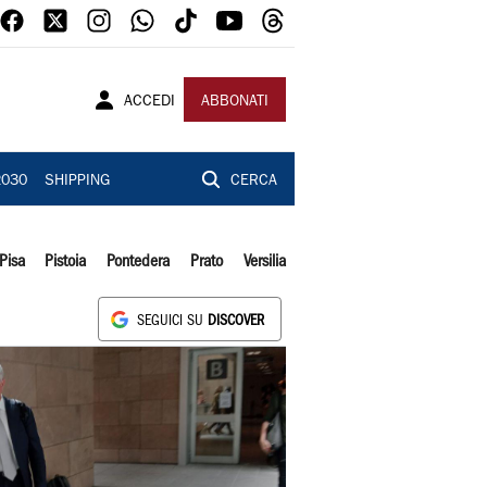
ACCEDI
ABBONATI
2030
SHIPPING
CERCA
Pisa
Pistoia
Pontedera
Prato
Versilia
SEGUICI SU
DISCOVER