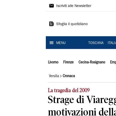
Il
Iscriviti alle Newsletter
Tirreno
Sfoglia il quotidiano
MENU
TOSCANA
ITAL
Livorno
Firenze
Cecina-Rosignano
Emp
Versilia
Cronaca
La tragedia del 2009
Strage di Viaregg
motivazioni dell