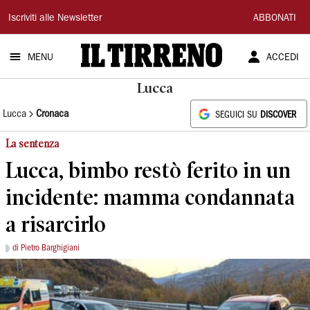
Il
Iscriviti alle Newsletter
ABBONATI
Tirreno
MENU
ACCEDI
Lucca
Lucca
Cronaca
SEGUICI SU
DISCOVER
La sentenza
Lucca, bimbo restò ferito in un
incidente: mamma condannata
a risarcirlo
di Pietro Barghigiani