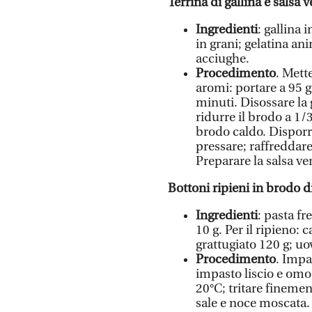
Terrina di gallina e salsa 
Ingredienti
: gallina 
in grani; gelatina an
acciughe.
Procedimento
. Mett
aromi: portare a 95 
minuti. Disossare la g
ridurre il brodo a 1/
brodo caldo. Disporre
pressare; raffreddare
Preparare la salsa ver
Bottoni ripieni in brodo di
Ingredienti
: pasta fr
10 g. Per il ripieno:
grattugiato 120 g; uo
Procedimento
. Impa
impasto liscio e omo
20°C; tritare finemen
sale e noce moscata. 