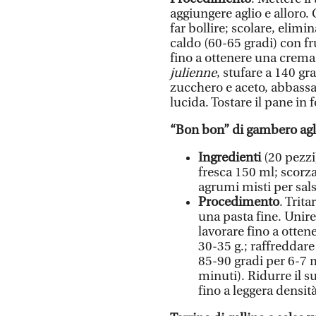
aggiungere aglio e alloro
far bollire; scolare, elimi
caldo (60-65 gradi) con fr
fino a ottenere una crema l
julienne
, stufare a 140 g
zucchero e aceto, abbassa
lucida. Tostare il pane in 
“Bon bon” di gambero agl
Ingredienti
(20 pezzi
fresca 150 ml; scorza
agrumi misti per sals
Procedimento
. Trit
una pasta fine. Unir
lavorare fino a otten
30-35 g.; raffreddare
85-90 gradi per 6-7 m
minuti). Ridurre il 
fino a leggera densità