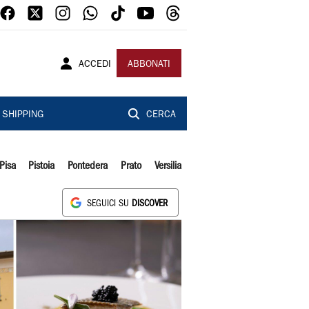
ACCEDI
ABBONATI
SHIPPING
CERCA
Pisa
Pistoia
Pontedera
Prato
Versilia
SEGUICI SU
DISCOVER