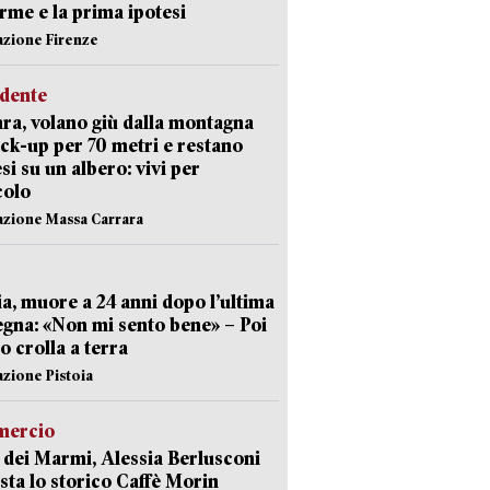
arme e la prima ipotesi
azione Firenze
idente
ra, volano giù dalla montagna
ick-up per 70 metri e restano
si su un albero: vivi per
colo
azione Massa Carrara
ia, muore a 24 anni dopo l’ultima
gna: «Non mi sento bene» – Poi
 crolla a terra
azione Pistoia
ercio
 dei Marmi, Alessia Berlusconi
sta lo storico Caffè Morin