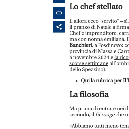
Lo chef stellato
E allora ecco “servito” – s
il pranzo di Natale a firm
Chef e imprenditore, carra
ma con nonna emiliana. Da
Banchieri
, a Fosdinovo: c
provincia di Massa e Carra
a novembre 2024 e
la ric
scorse settimane
all’ombra
dello Spezzino).
Qui la rubrica per Il 
La filosofia
Ma prima di entrare nei det
secondo, il
fil rouge
che un
«Abbiamo tutti meno tempo,