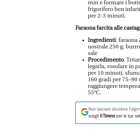
mm e formare i botto
frigorifero ben infari
per 2-3 minuti.
Faraona farcita alle castag
Ingredienti
: faraona 
nostrale 250 g; burro
sale
Procedimento
. Trita
legarla, rosolare in 
per 10 minuti, sfumar
160 gradi per 75–90 
raggiungere temperat
55°C.
Non lasciare decidere l'algor
scegli
Il Tirreno
per le tue not