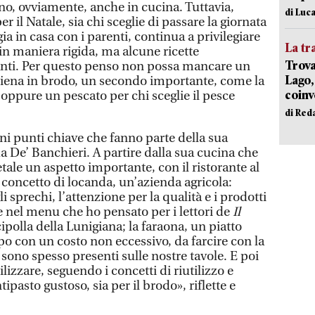
no, ovviamente, anche in cucina. Tuttavia,
di Luca
 il Natale, sia chi sceglie di passare la giornata
ggia in casa con i parenti, continua a privilegiare
La tr
in maniera rigida, ma alcune ricette
Trova
anti. Per questo penso non possa mancare un
Lago,
ripiena in brodo, un secondo importante, come la
coinv
i, oppure un pescato per chi sceglie il pesce
di Red
i punti chiave che fanno parte della sua
da De’ Banchieri. A partire dalla sua cucina che
ale un aspetto importante, con il ristorante al
al concetto di locanda, un’azienda agricola:
li sprechi, l’attenzione per la qualità e i prodotti
e nel menu che ho pensato per i lettori de
Il
 cipolla della Lunigiana; la faraona, un piatto
po con un costo non eccessivo, da farcire con la
 sono spesso presenti sulle nostre tavole. E poi
lizzare, seguendo i concetti di riutilizzo e
tipasto gustoso, sia per il brodo», riflette e