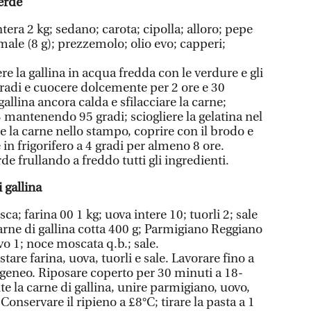
verde
intera 2 kg; sedano; carota; cipolla; alloro; pepe
imale (8 g); prezzemolo; olio evo; capperi;
ere la gallina in acqua fredda con le verdure e gli
gradi e cuocere dolcemente per 2 ore e 30
allina ancora calda e sfilacciare la carne;
3 mantenendo 95 gradi; sciogliere la gelatina nel
 la carne nello stampo, coprire con il brodo e
 in frigorifero a 4 gradi per almeno 8 ore.
de frullando a freddo tutti gli ingredienti.
 gallina
esca; farina 00 1 kg; uova intere 10; tuorli 2; sale
 carne di gallina cotta 400 g; Parmigiano Reggiano
vo 1; noce moscata q.b.; sale.
stare farina, uova, tuorli e sale. Lavorare fino a
geneo. Riposare coperto per 30 minuti a 18-
te la carne di gallina, unire parmigiano, uovo,
Conservare il ripieno a £8°C; tirare la pasta a 1