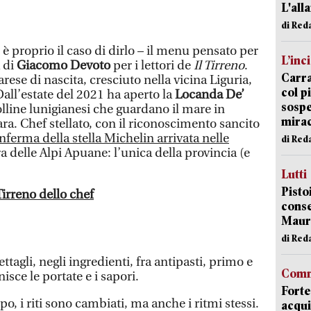
L'all
di Red
ì, è proprio il caso di dirlo – il menu pensato per
L’inc
a di
Giacomo Devoto
per i lettori de
Il Tirreno
.
Carra
rese di nascita, cresciuto nella vicina Liguria,
col p
ll’estate del 2021 ha aperto la
Locanda De’
sospe
olline lunigianesi che guardano il mare in
mira
ra. Chef stellato, con il riconoscimento sancito
onferma della stella Michelin arrivata nelle
di Red
 delle Alpi Apuane: l’unica della provincia (e
Lutti
Pisto
Tirreno dello chef
conse
Mauro
di Red
tagli, negli ingredienti, fra antipasti, primo e
Comm
isce le portate e i sapori.
Forte
 i riti sono cambiati, ma anche i ritmi stessi.
acqui