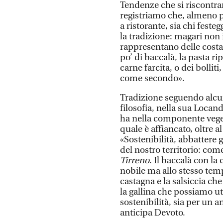
Tendenze che si riscontra
registriamo che, almeno per
a ristorante, sia chi feste
la tradizione: magari non 
rappresentano delle cost
po’ di baccalà, la pasta 
carne farcita, o dei bollit
come secondo».
Tradizione seguendo alcun
filosofia, nella sua Locan
ha nella componente veget
quale è affiancato, oltre 
«Sostenibilità, abbattere g
del nostro territorio: com
Tirreno
. Il baccalà con la
nobile ma allo stesso tem
castagna e la salsiccia che
la gallina che possiamo uti
sostenibilità, sia per un an
anticipa Devoto.