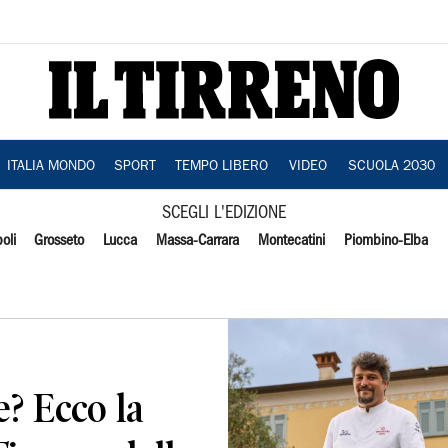
ITALIA MONDO
SPORT
TEMPO LIBERO
VIDEO
SCUOLA 2030
SCEGLI L'EDIZIONE
oli
Grosseto
Lucca
Massa-Carrara
Montecatini
Piombino-Elba
e? Ecco la