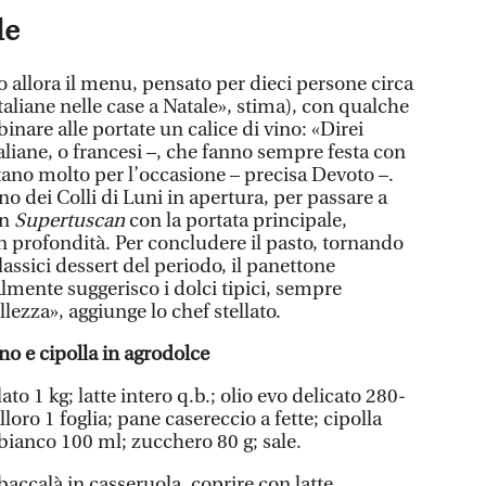
le
 allora il menu, pensato per dieci persone circa
taliane nelle case a Natale», stima), con qualche
inare alle portate un calice di vino: «Direi
taliane, o francesi –, che fanno sempre festa con
estano molto per l’occasione – precisa Devoto –.
 dei Colli di Luni in apertura, per passare a
un
Supertuscan
con la portata principale,
profondità. Per concludere il pasto, tornando
lassici dessert del periodo, il panettone
lmente suggerisco i dolci tipici, sempre
ellezza», aggiunge lo chef stellato.
no e cipolla in agrodolce
ato 1 kg; latte intero q.b.; olio evo delicato 280-
lloro 1 foglia; pane casereccio a fette; cipolla
 bianco 100 ml; zucchero 80 g; sale.
 baccalà in casseruola, coprire con latte,