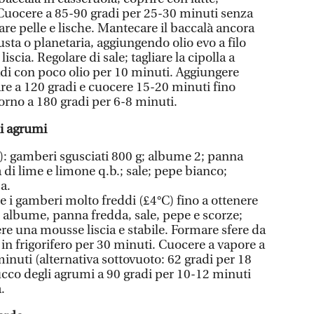
. Cuocere a 85-90 gradi per 25-30 minuti senza
nare pelle e lische. Mantecare il baccalà ancora
usta o planetaria, aggiungendo olio evo a filo
iscia. Regolare di sale; tagliare la cipolla a
radi con poco olio per 10 minuti. Aggiungere
re a 120 gradi e cuocere 15-20 minuti fino
forno a 180 gradi per 6-8 minuti.
i agrumi
): gamberi sgusciati 800 g; albume 2; panna
 di lime e limone q.b.; sale; pepe bianco;
a.
are i gamberi molto freddi (£4°C) fino a ottenere
e albume, panna fredda, sale, pepe e scorze;
ere una mousse liscia e stabile. Formare sfere da
 in frigorifero per 30 minuti. Cuocere a vapore a
inuti (alternativa sottovuoto: 62 gradi per 18
succo degli agrumi a 90 gradi per 10-12 minuti
.