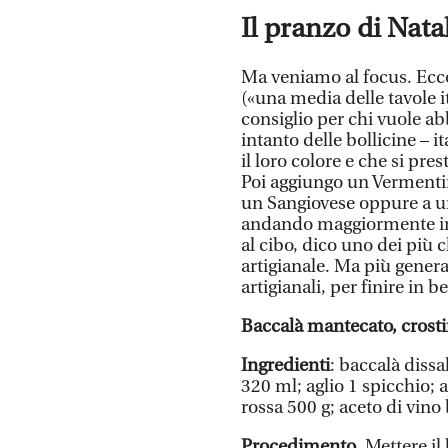
Il pranzo di Nata
Ma veniamo al focus. Ecco
(«una media delle tavole i
consiglio per chi vuole abb
intanto delle bollicine – i
il loro colore e che si pr
Poi aggiungo un Vermentino
un Sangiovese oppure a 
andando maggiormente in 
al cibo, dico uno dei più c
artigianale. Ma più genera
artigianali, per finire in b
Baccalà mantecato, crosti
Ingredienti
: baccalà dissal
320 ml; aglio 1 spicchio; a
rossa 500 g; aceto di vino
Procedimento
. Mettere il