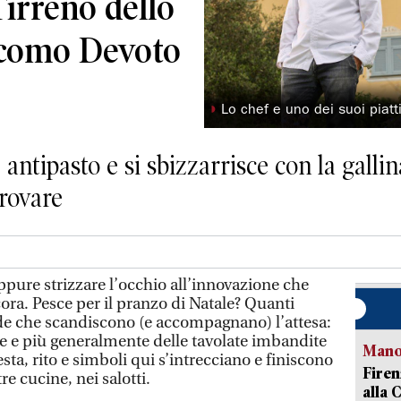
Tirreno dello
iacomo Devoto
◗
Lo chef e uno dei suoi piatt
antipasto e si sbizzarrisce con la gall
provare
ppure strizzare l’occhio all’innovazione che
cora. Pesce per il pranzo di Natale? Quanti
de che scandiscono (e accompagnano) l’attesa:
le e più generalmente delle tavolate imbandite
Manov
Festa, rito e simboli qui s’intrecciano e finiscono
Firen
e cucine, nei salotti.
alla 