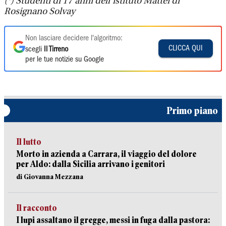
(*) Studenti di 17 anni dell’istituto Mattei di
Rosignano Solvay
Non lasciare decidere l'algoritmo:
CLICCA QUI
scegli
Il Tirreno
per le tue notizie su Google
Primo piano
Il lutto
Morto in azienda a Carrara, il viaggio del dolore
per Aldo: dalla Sicilia arrivano i genitori
di Giovanna Mezzana
Il racconto
I lupi assaltano il gregge, messi in fuga dalla pastora: