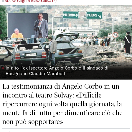
di Alice Bongini e Marco Balletta (*)
◗
In alto l'ex ispettore Angelo Corbo e il sindaco di
Rosignano Claudio Marabotti
La testimonianza di Angelo Corbo in un
incontro al teatro Solvay: «Difficile
ripercorrere ogni volta quella giornata, la
mente fa di tutto per dimenticare ciò che
non può sopportare»