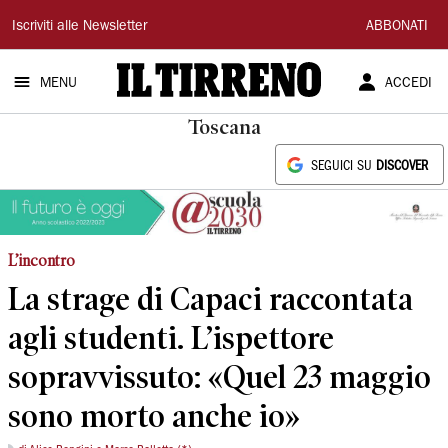
Il
Iscriviti alle Newsletter
ABBONATI
Tirreno
MENU
ACCEDI
Toscana
SEGUICI SU
DISCOVER
L’incontro
La strage di Capaci raccontata
agli studenti. L’ispettore
sopravvissuto: «Quel 23 maggio
sono morto anche io»