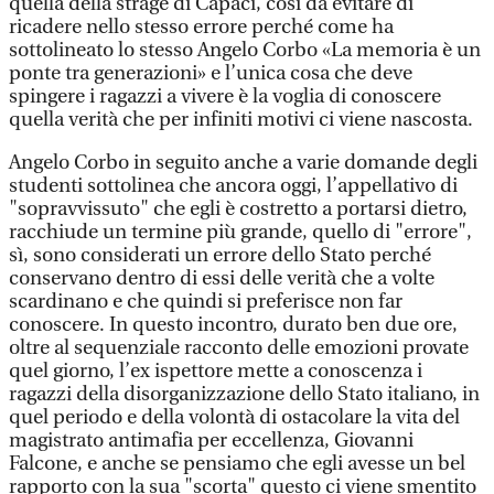
quella della strage di Capaci, così da evitare di
ricadere nello stesso errore perché come ha
sottolineato lo stesso Angelo Corbo «La memoria è un
ponte tra generazioni» e l’unica cosa che deve
spingere i ragazzi a vivere è la voglia di conoscere
quella verità che per infiniti motivi ci viene nascosta.
Angelo Corbo in seguito anche a varie domande degli
studenti sottolinea che ancora oggi, l’appellativo di
"sopravvissuto" che egli è costretto a portarsi dietro,
racchiude un termine più grande, quello di "errore",
sì, sono considerati un errore dello Stato perché
conservano dentro di essi delle verità che a volte
scardinano e che quindi si preferisce non far
conoscere. In questo incontro, durato ben due ore,
oltre al sequenziale racconto delle emozioni provate
quel giorno, l’ex ispettore mette a conoscenza i
ragazzi della disorganizzazione dello Stato italiano, in
quel periodo e della volontà di ostacolare la vita del
magistrato antimafia per eccellenza, Giovanni
Falcone, e anche se pensiamo che egli avesse un bel
rapporto con la sua "scorta" questo ci viene smentito