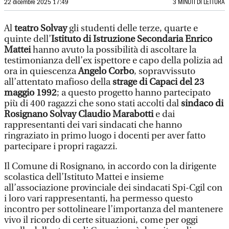
22 dicembre 2025 17:49
3 MINUTI DI LETTURA
Al
teatro Solvay
gli studenti delle terze, quarte e
quinte dell’
Istituto di Istruzione Secondaria Enrico
Mattei
hanno avuto la possibilità di ascoltare la
testimonianza dell’ex ispettore e capo della polizia ad
ora in quiescenza
Angelo Corbo
, sopravvissuto
all’attentato mafioso della
strage di Capaci del 23
maggio 1992
; a questo progetto hanno partecipato
più di 400 ragazzi che sono stati accolti dal
sindaco di
Rosignano Solvay Claudio Marabotti
e dai
rappresentanti dei vari sindacati che hanno
ringraziato in primo luogo i docenti per aver fatto
partecipare i propri ragazzi.
Il Comune di Rosignano, in accordo con la dirigente
scolastica dell’Istituto Mattei e insieme
all’associazione provinciale dei sindacati Spi-Cgil con
i loro vari rappresentanti, ha permesso questo
incontro per sottolineare l’importanza del mantenere
vivo il ricordo di certe situazioni, come per oggi