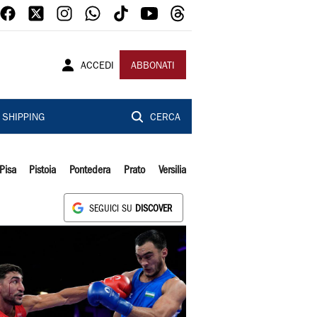
ACCEDI
ABBONATI
SHIPPING
CERCA
Pisa
Pistoia
Pontedera
Prato
Versilia
SEGUICI SU
DISCOVER