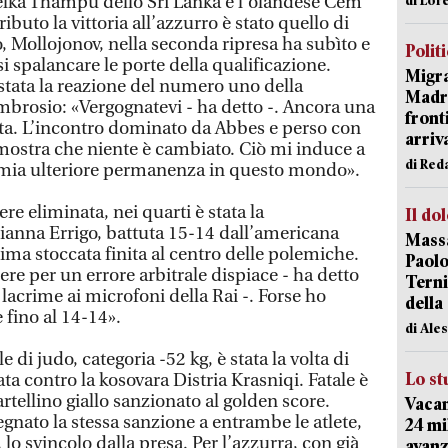
lka Thampu dello Sri Lanka e l’olandese Cem
ibuto la vittoria all’azzurro è stato quello di
o, Mollojonov, nella seconda ripresa ha subìto e
Polit
si spalancare le porte della qualificazione.
Migra
tata la reazione del numero uno della
Madri
mbrosio: «Vergognatevi - ha detto -. Ancora una
front
ppata. L’incontro dominato da Abbes e perso con
arriva
mostra che niente è cambiato. Ciò mi induce a
di Red
lla mia ulteriore permanenza in questo mondo».
ere eliminata, nei quarti è stata la
Il do
ianna Errigo, battuta 15-14 dall’americana
Massa
ima stoccata finita al centro delle polemiche.
Paolo
ere per un errore arbitrale dispiace - ha detto
Terni
lacrime ai microfoni della Rai -. Forse ho
della
e fino al 14-14».
di Ale
 di judo, categoria -52 kg, è stata la volta di
Lo st
a contro la kosovara Distria Krasniqi. Fatale è
cartellino giallo sanzionato al golden score.
Vacan
segnato la stessa sanzione a entrambe le atlete,
24 mi
 lo svincolo dalla presa. Per l’azzurra, con già
avanz