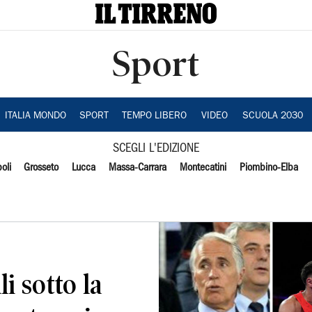
Sport
ITALIA MONDO
SPORT
TEMPO LIBERO
VIDEO
SCUOLA 2030
SCEGLI L'EDIZIONE
oli
Grosseto
Lucca
Massa-Carrara
Montecatini
Piombino-Elba
i sotto la