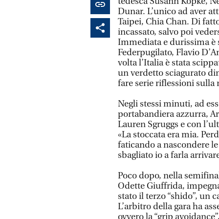
tedesca Susann Kopke, Ne
Dunar. L’unico ad aver attr
Taipei, Chia Chan. Di fatt
incassato, salvo poi veder
Immediata e durissima è s
Federpugilato, Flavio D’A
volta l’Italia è stata sci
un verdetto sciagurato di
fare serie riflessioni su
Negli stessi minuti, ad ess
portabandiera azzurra, Ar
Lauren Sgruggs e con l’ult
«La stoccata era mia. Perd
faticando a nascondere le 
sbagliato io a farla arrivar
Poco dopo, nella semifinale
Odette Giuffrida, impegnat
stato il terzo “shido”, un 
L’arbitro della gara ha as
ovvero la “grip avoidance”,