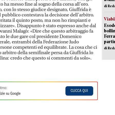
to ha messo fine al sogno della corsa all’oro.
di Red
o, con lo stesso giudice designato, Giuffrida è
l pubblico contestava la decisione dell’arbitro.
Viabi
itata il quinto posto, ma non ho rimpianti e
Esodo
izzare». Disappunto è stato espresso anche dal
bolli
anni Malagò: «Dire che questo arbitraggio fa
Ferr
visto le due gare col presidente Domenico
parti
nerale, entrambi della Federazione Judo
sone competenti ed equilibrate. La cosa che ci
di Red
o arbitro della semifinale persa da Giuffrida lo
lina: credo che questo si commenti da solo».
itmo:
CLICCA QUI
izie su Google