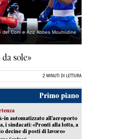
e del Coni e Aziz Abbes Mouhiidine
 da sole»
2 MINUTI DI LETTURA
Primo piano
rtenza
-in automatizzato all’aeroporto
a, i sindacati: «Pronti alla lotta, a
io decine di posti di lavoro»
enzo Carducci