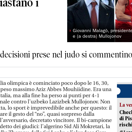
uastano i
◗
Giovanni Malagò, president
e (a destra) Mullojonov
decisioni prese nel judo si commentino
alia olimpica è cominciato poco dopo le 16, 30,
el peso massimo Aziz Abbes Mouhiidine. Era una
talia, ma alla fine ha perso ai punti per 4-1
 finale contro l’uzbeko Lazizbek Mullojonov. Non
La ve
tta, lo sport è imprevedibile anche per questo: il
Check
re il gesto del “no”, quasi sorpreso dalla
di Pis
 l’avversario, decretato vincitore. Il bi-campione
risch
detto dei giudici: l’algerino Sid Ali Mokretari, la
di Lor