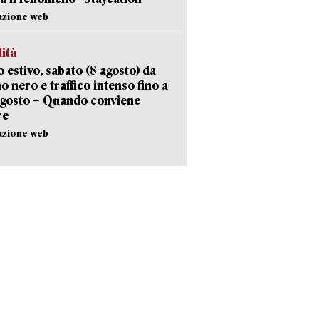
azione web
lità
 estivo, sabato (8 agosto) da
no nero e traffico intenso fino a
agosto – Quando conviene
re
azione web