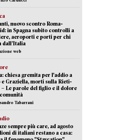
ica
nti, nuovo scontro Roma-
d: in Spagna subito controlli a
iere, aeroporti e porti per chi
 dall’Italia
azione web
lore
: chiesa gremita per l'addio a
 e Graziella, morti sulla Rieti-
 – Le parole del figlio e il dolore
 comunità
ssandro Tabarrani
udio
ze sempre più care, ad agosto
lioni di italiani restano a casa:
a il fenomeno "Staycation"