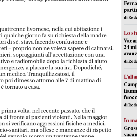
Ferr
parti
di Red
uattrenne livornese, nella cui abitazione i
Lo st
ti qualche giorno fa su richiesta della madre
Vacan
uori di sé, stava facendo confusione e
24 mi
eti – proprio non ne voleva sapere di calmarsi.
avanz
ieri, sopraggiunti all’accettazione con una
tivo e radiomobile dopo la richiesta di aiuto
di Red
emergenze, a placare la sua ira. Dopodiché,
 un medico. Tranquillizzatosi, il
L’all
o poi dimesso attorno alle 7 di mattina di
Campi
è tornato a casa.
fiamm
fuoc
di Red
 prima volta, nel recente passato, che il
a di fronte ai pazienti violenti. Nella maggior
In ma
on si verificano aggressioni fisiche a medici,
Gross
cio-sanitari, ma offese e mancanze di rispetto
vacan
 Nel gennaio scorso un trentenne venne