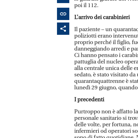
poi il 112.
L’arrivo dei carabinieri
Il paziente – un quarantaq
poliziotti erano intervenu
proprio perché il figlio, f
danneggiando arredi e par
Ci hanno pensato i carabin
pattuglia del nucleo opera
alla centrale unica delle 
sedato, è stato visitato da
quarantaquattrenne è stat
lunedì 29 giugno, quando 
I precedenti
Purtroppo non è affatto la
personale sanitario si trov
delle volte, per fortuna, n
infermieri od operatori so
sono di fatto quotidiane.