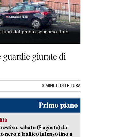
i fuori dal pronto soccorso (foto
e guardie giurate di
3 MINUTI DI LETTURA
Primo piano
lità
 estivo, sabato (8 agosto) da
no nero e traffico intenso fino a