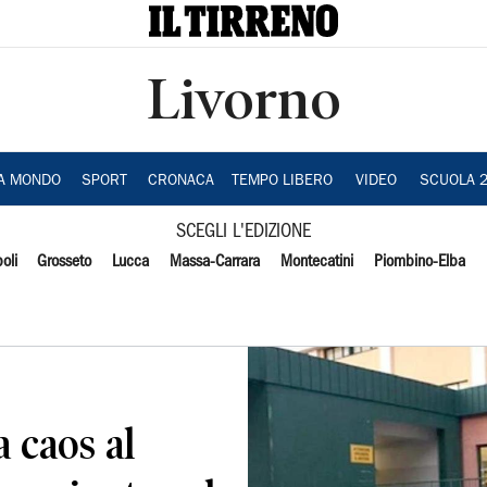
Livorno
IA MONDO
SPORT
CRONACA
TEMPO LIBERO
VIDEO
SCUOLA 
SCEGLI L'EDIZIONE
oli
Grosseto
Lucca
Massa-Carrara
Montecatini
Piombino-Elba
a caos al