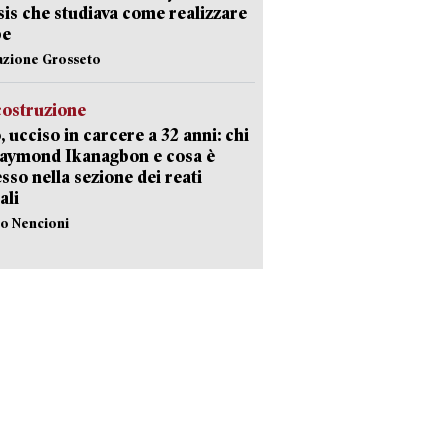
Isis che studiava come realizzare
be
azione Grosseto
costruzione
, ucciso in carcere a 32 anni: chi
Raymond Ikanagbon e cosa è
sso nella sezione dei reati
ali
lo Nencioni