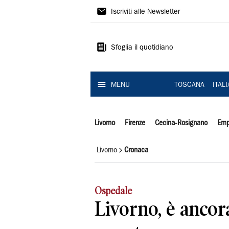
Il
Iscriviti alle Newsletter
Tirreno
Sfoglia il quotidiano
MENU
TOSCANA
ITAL
Livorno
Firenze
Cecina-Rosignano
Emp
Livorno
Cronaca
Ospedale
Livorno, è ancor