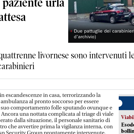
 paziente urla
attesa
◗
Due pattuglie dei carabinier
d'archivio)
quattrenne livornese sono intervenuti l
carabinieri
n escandescenze in casa, terrorizzando la
n ambulanza al pronto soccorso per essere
nel suo comportamento folle sputando ovunque e
 Ancora una nottata complicata al triage di viale
Viabi
perato dalla situazione, il personale sanitario di
Esodo
tro che avvertire prima la vigilanza interna, con
bolli
rsp Security Group prontamente intervenute,