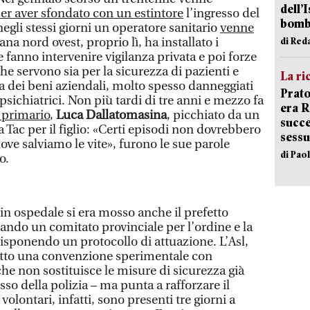
dell’
er aver sfondato con un estintore
l’ingresso del
bom
gli stessi giorni un operatore sanitario
venne
cana nord ovest, proprio lì, ha installato i
di Red
fanno intervenire vigilanza privata e poi forze
he servono sia per la sicurezza di pazienti e
La ri
ela dei beni aziendali, molto spesso danneggiati
Prato
ichiatrici. Non più tardi di tre anni e mezzo fa
era 
l primario
,
Luca Dallatomasina
, picchiato da un
succe
Tac per il figlio: «Certi episodi non dovrebbero
sessu
ove salviamo le vite», furono le sue parole
di Pao
o.
 in ospedale si era mosso anche il prefetto
ando un comitato provinciale per l’ordine e la
isponendo un protocollo di attuazione. L’Asl,
etto una convenzione sperimentale con
he non sostituisce le misure di sicurezza già
isso della polizia – ma punta a rafforzare il
olontari, infatti, sono presenti tre giorni a