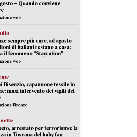
agosto – Quando conviene
re
azione web
udio
ze sempre più care, ad agosto
lioni di italiani restano a casa:
a il fenomeno "Staycation"
azione web
arme
 Bisenzio, capannone tessile in
e: maxi intervento dei vigili del
o
azione Firenze
nette
eto, arrestato per terrorismo: la
za in Toscana del baby fan