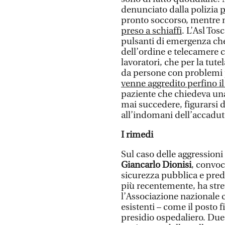
denunciato dalla polizia
p
pronto soccorso, mentre ne
preso a schiaffi
. L’Asl Tos
pulsanti di emergenza che 
dell’ordine e telecamere c
lavoratori, che per la tut
da persone con problemi ps
venne aggredito perfino i
paziente che chiedeva una 
mai succedere, figurarsi d
all’indomani dell’accadut
I rimedi
Sul caso delle aggressioni
Giancarlo Dionisi
, convoc
sicurezza pubblica e pred
più recentemente, ha str
l’Associazione nazionale c
esistenti – come il posto f
presidio ospedaliero. Due v