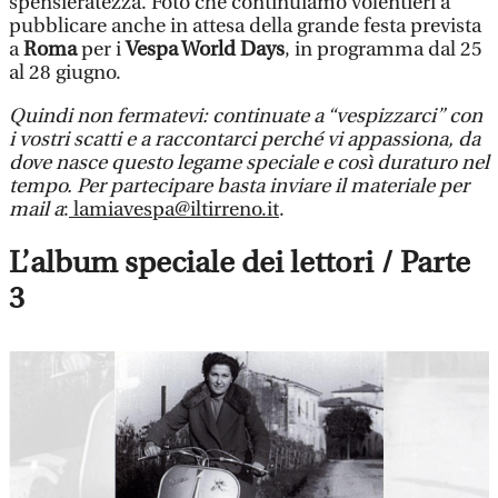
spensieratezza. Foto che continuiamo volentieri a
pubblicare anche in attesa della grande festa prevista
a
Roma
per i
Vespa World Days
, in programma dal 25
al 28 giugno.
Quindi non fermatevi: continuate a “vespizzarci” con
i vostri scatti e a raccontarci perché vi appassiona, da
dove nasce questo legame speciale e così duraturo nel
tempo. Per partecipare basta inviare il materiale per
mail a
:
lamiavespa@iltirreno.it
.
L’album speciale dei lettori / Parte
3