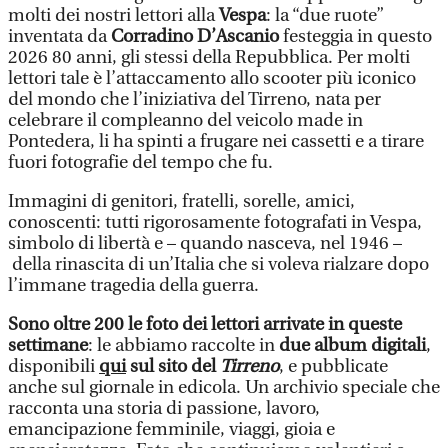
molti dei nostri lettori alla
Vespa
: la “due ruote”
inventata da
Corradino D’Ascanio
festeggia in questo
2026 80 anni, gli stessi della Repubblica. Per molti
lettori tale è l’attaccamento allo scooter più iconico
del mondo che l’iniziativa del Tirreno, nata per
celebrare il compleanno del veicolo made in
Pontedera, li ha spinti a frugare nei cassetti e a tirare
fuori fotografie del tempo che fu.
Immagini di genitori, fratelli, sorelle, amici,
conoscenti: tutti rigorosamente fotografati in Vespa,
simbolo di libertà e – quando nasceva, nel 1946 –
della rinascita di un’Italia che si voleva rialzare dopo
l’immane tragedia della guerra.
Sono oltre 200 le foto dei lettori arrivate in queste
settimane
: le abbiamo raccolte in
due album digitali
,
disponibili
qui
sul sito del
Tirreno
, e pubblicate
anche sul giornale in edicola. Un archivio speciale che
racconta una storia di passione, lavoro,
emancipazione femminile, viaggi, gioia e