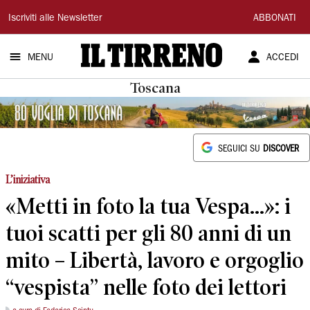
Il
Iscriviti alle Newsletter
ABBONATI
Tirreno
MENU
ACCEDI
Toscana
SEGUICI SU
DISCOVER
L’iniziativa
«Metti in foto la tua Vespa...»: i
tuoi scatti per gli 80 anni di un
mito – Libertà, lavoro e orgoglio
“vespista” nelle foto dei lettori