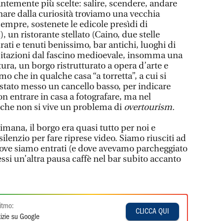
antemente più scelte: salire, scendere, andare
nare dalla curiosità troviamo una vecchia
empre, sostenete le edicole presìdi di
, un ristorante stellato (Caino, due stelle
urati e tenuti benissimo, bar antichi, luoghi di
 abitazioni dal fascino medioevale, insomma una
ura, un borgo ristrutturato a opera d’arte e
o che in qualche casa “a torretta”, a cui si
 stato messo un cancello basso, per indicare
on entrare in casa a fotografare, ma nel
 che non si vive un problema di
overtourism.
imana, il borgo era quasi tutto per noi e
ilenzio per fare riprese video. Siamo riusciti ad
 dove siamo entrati (e dove avevamo parcheggiato
essi un’altra pausa caffè nel bar subito accanto
itmo:
CLICCA QUI
izie su Google