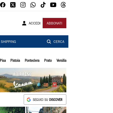
ACCEDI
ABBONATI
SHIPPING
CERCA
Pisa
Pistoia
Pontedera
Prato
Versilia
SEGUICI SU
DISCOVER