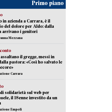
Primo piano
to
 in azienda a Carrara, è il
io del dolore per Aldo: dalla
ia arrivano i genitori
vanna Mezzana
cconto
i assaltano il gregge, messi in
dalla pastora: «Così ho salvato le
pecore»
azione Carrara
sto
di solidarietà sul web per
ele, il 18enne investito da un
a
azione Empoli