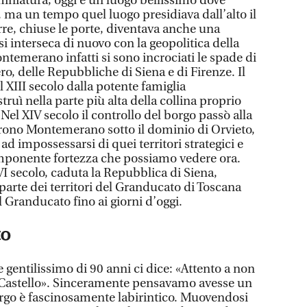
miniatura, oggi è un luogo bellissimo dove
ma un tempo quel luogo presidiava dall’alto il
erre, chiuse le porte, diventava anche una
 si interseca di nuovo con la geopolitica della
temerano infatti si sono incrociati le spade di
ro, delle Repubbliche di Siena e di Firenze. Il
l XIII secolo dalla potente famiglia
ruì nella parte più alta della collina proprio
 Nel XIV secolo il controllo del borgo passò alla
rono Montemerano sotto il dominio di Orvieto,
ad impossessarsi di quei territori strategici e
imponente fortezza che possiamo vedere ora.
I secolo, caduta la Repubblica di Siena,
arte dei territori del Granducato di Toscana
l Granducato fino ai giorni d’oggi.
to
 gentilissimo di 90 anni ci dice: «Attento a non
l Castello». Sinceramente pensavamo avesse un
borgo è fascinosamente labirintico. Muovendosi