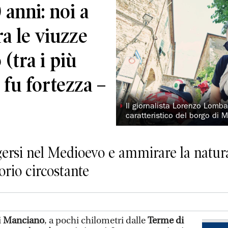
anni: noi a
a le viuzze
 (tra i più
e fu fortezza –
◗
Il giornalista Lorenzo Lomba
caratteristico del borgo di
rsi nel Medioevo e ammirare la natura
orio circostante
i
Manciano
, a pochi chilometri dalle
Terme di