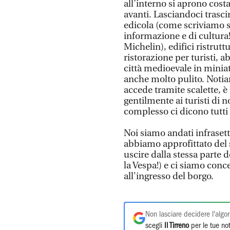
all’interno si aprono cost
avanti. Lasciandoci trasci
edicola (come scriviamo s
informazione e di cultura!)
Michelin), edifici ristrutt
ristorazione per turisti,
città medioevale in miniat
anche molto pulito. Notiam
accede tramite scalette, è
gentilmente ai turisti di n
complesso ci dicono tutti
Noi siamo andati infrasett
abbiamo approfittato del s
uscire dalla stessa parte
la Vespa!) e ci siamo conc
all'ingresso del borgo.
Non lasciare decidere l'algor
scegli
Il Tirreno
per le tue not