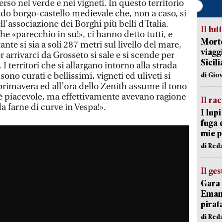
rso nel verde e nei vigneti. In questo territorio
do borgo-castello medievale che, non a caso, si
ll'associazione dei Borghi più belli d’Italia.
Il lut
 «parecchio in su!», ci hanno detto tutti, e
Morto
e si sia a soli 287 metri sul livello del mare,
viagg
r arrivarci da Grosseto si sale e si scende per
Sicil
 I territori che si allargano intorno alla strada
no curati e bellissimi, vigneti ed uliveti si
di Gio
primavera ed all’ora dello Zenith assume il tono
o è piacevole, ma effettivamente avevano ragione
Il ra
 farne di curve in Vespa!».
I lup
fuga 
mie 
di Red
Il ge
Gara 
Emanu
pirat
di Red