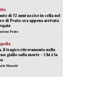
itto
uto di 32 anni ucciso in cella nel
re di Prato: era appena arrivato
Dogaia
azione Prato
agedia
, il tragico ritrovamento nella
rna: giallo sulla morte – Chi è la
ma
hele Masotti