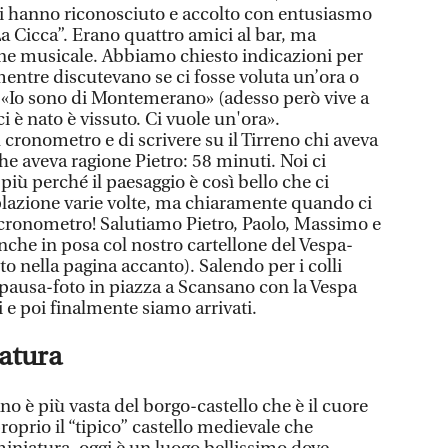
i hanno riconosciuto e accolto con entusiasmo
La Cicca”. Erano quattro amici al bar, ma
one musicale. Abbiamo chiesto indicazioni per
entre discutevano se ci fosse voluta un’ora o
: «Io sono di Montemerano» (adesso però vive a
i è nato è vissuto. Ci vuole un'ora».
cronometro e di scrivere su il Tirreno chi aveva
e aveva ragione Pietro: 58 minuti. Noi ci
iù perché il paesaggio è così bello che ci
lazione varie volte, ma chiaramente quando ci
 cronometro! Salutiamo Pietro, Paolo, Massimo e
nche in posa col nostro cartellone del Vespa-
oto nella pagina accanto). Salendo per i colli
pausa-foto in piazza a Scansano con la Vespa
i e poi finalmente siamo arrivati.
iatura
o è più vasta del borgo-castello che è il cuore
proprio il “tipico” castello medievale che