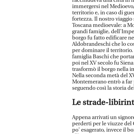
racchiudeva una città in 
immergersi nel Medioevo, 
territorio e, in caso di gu
fortezza. Il nostro viaggio
Toscana medioevale: a Mon
grandi famiglie, dell'Impe
borgo fu fatto edificare ne
Aldobrandeschi che lo cost
per dominare il territorio.
famiglia Baschi che porta
poi nel XV secolo fu Siena 
trasformò il borgo nella 
Nella seconda metà del XV
Montemerano entrò a far p
seguendo così la storia de
Le strade-libirin
Appena arrivati un signore
perderti per le viuzze de
po' esagerato, invece il 