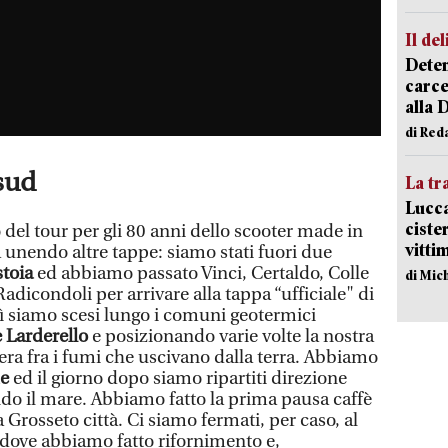
Il del
Deten
carce
alla 
di Red
sud
La tr
Lucca
ciste
el tour per gli 80 anni dello scooter made in
vitti
 unendo altre tappe: siamo stati fuori due
stoia
ed abbiamo passato Vinci, Certaldo, Colle
di Mic
Radicondoli per arrivare alla tappa “ufficiale" di
lì siamo scesi lungo i comuni geotermici
Larderello
e posizionando varie volte la nostra
era fra i fumi che uscivano dalla terra. Abbiamo
me
ed il giorno dopo siamo ripartiti direzione
o il mare. Abbiamo fatto la prima pausa caffè
 Grosseto città. Ci siamo fermati, per caso, al
o dove abbiamo fatto rifornimento e,