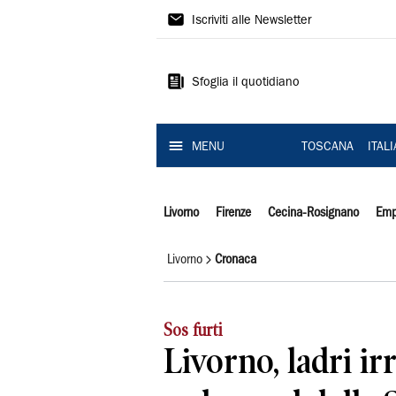
Il
Iscriviti alle Newsletter
Tirreno
Sfoglia il quotidiano
MENU
TOSCANA
ITAL
Livorno
Firenze
Cecina-Rosignano
Emp
Livorno
Cronaca
Sos furti
Livorno, ladri i