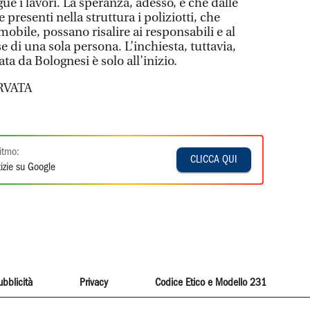
gue i lavori. La speranza, adesso, è che dalle
presenti nella struttura i poliziotti, che
bile, possano risalire ai responsabili e al
se di una sola persona. L’inchiesta, tuttavia,
a da Bolognesi è solo all’inizio.
RVATA
itmo:
CLICCA QUI
izie su Google
ubblicità
Privacy
Codice Etico e Modello 231