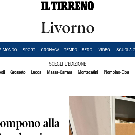
Livorno
IA MONDO
SPORT
CRONACA
TEMPO LIBERO
VIDEO
SCUOLA 
SCEGLI L'EDIZIONE
oli
Grosseto
Lucca
Massa-Carrara
Montecatini
Piombino-Elba
rrompono alla