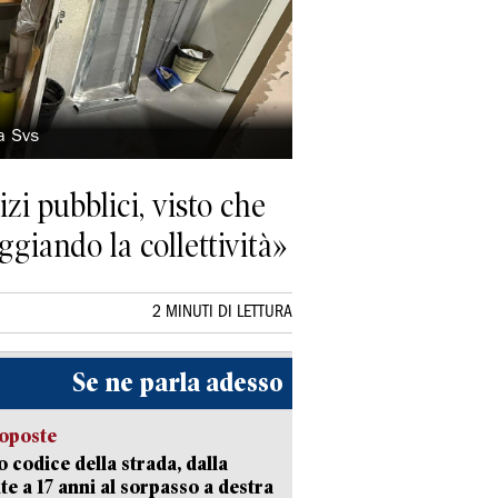
a Svs
i pubblici, visto che
ggiando la collettività»
2 MINUTI DI LETTURA
Se ne parla adesso
oposte
 codice della strada, dalla
te a 17 anni al sorpasso a destra