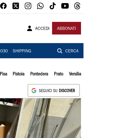
ACCEDI
ABBONATI
2030
SHIPPING
CERCA
Pisa
Pistoia
Pontedera
Prato
Versilia
SEGUICI SU
DISCOVER