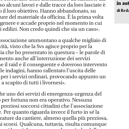
in au
alcuni lavori e dalle tracce da loro lasciate è
 il loro obiettivo. Hanno abbandonato, su
di Red
pure del materiale da officina. È la prima volta
 genere e accade proprio nel momento in cui
ti edilizi. Non credo quindi che sia un caso».
’associazione ammontano a qualche migliaio di
vità, visto che la Svs agisce proprio per la
cia che ho presentato in questura – le parole di
imento anche all’interruzione dei servizi
 il raid e il conseguente e doveroso intervento
 e le indagini, hanno rallentato l’uscita delle
per i servizi ordinari, provocando appunto un
a scapito di tutti i livornesi».
he uno dei servizi di emergenza-urgenza del
per fortuna non era operativo. Nessuna
 preziosi soccorsi cittadini che l’associazione
Per quanto riguarda invece il furto in sé la
zature da cantiere, almeno quella più preziosa,
ni scorsi. Qualcuna, tuttavia, risulta comunque