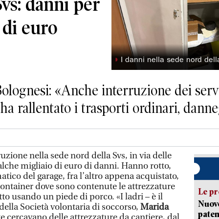
Svs: danni per
 di euro
◗
I danni nella sede nord dell
olognesi: «Anche interruzione dei serviz
ha rallentato i trasporti ordinari, danne
zione nella sede nord della Svs, in via delle
lche migliaio di euro di danni. Hanno rotto,
matico del garage, fra l’altro appena acquistato,
 container dove sono contenute le attrezzature
Le pr
tto usando un piede di porco. «I ladri – è il
Nuovo
della Società volontaria di soccorso,
Marida
paten
 cercavano delle attrezzature da cantiere, dal