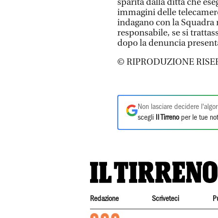
sparita dalla ditta che ese
immagini delle telecamere 
indagano con la Squadra mo
responsabile, se si trattas
dopo la denuncia presentat
© RIPRODUZIONE RISE
Non lasciare decidere l'algor
scegli
Il Tirreno
per le tue not
Redazione
Scriveteci
P