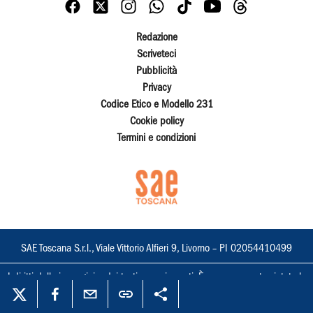
Redazione
Scriveteci
Pubblicità
Privacy
Codice Etico e Modello 231
Cookie policy
Termini e condizioni
SAE Toscana S.r.l., Viale Vittorio Alfieri 9, Livorno – PI 02054410499
I diritti delle immagini e dei testi sono riservati. È espressamente vietata la
loro riproduzione con qualsiasi mezzo e l'adattamento totale o parziale.