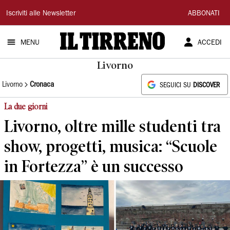
Il
Iscriviti alle Newsletter
ABBONATI
Tirreno
MENU
ACCEDI
Livorno
Livorno
Cronaca
SEGUICI SU
DISCOVER
La due giorni
Livorno, oltre mille studenti tra
show, progetti, musica: “Scuole
in Fortezza” è un successo