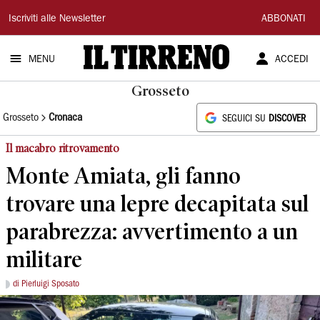
Il
Iscriviti alle Newsletter
ABBONATI
Tirreno
MENU
ACCEDI
Grosseto
Grosseto
Cronaca
SEGUICI SU
DISCOVER
Il macabro ritrovamento
Monte Amiata, gli fanno
trovare una lepre decapitata sul
parabrezza: avvertimento a un
militare
di Pierluigi Sposato