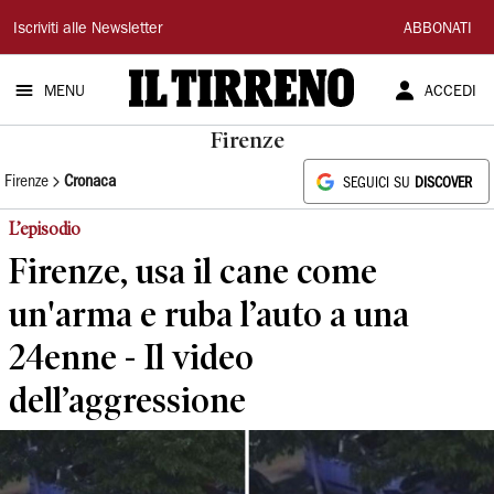
Il
Iscriviti alle Newsletter
ABBONATI
Tirreno
MENU
ACCEDI
Firenze
Firenze
Cronaca
SEGUICI SU
DISCOVER
L’episodio
Firenze, usa il cane come
un'arma e ruba l’auto a una
24enne - Il video
dell’aggressione