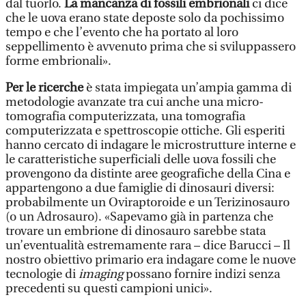
dal tuorlo.
La mancanza di fossili embrionali
ci dice
che le uova erano state deposte solo da pochissimo
tempo e che l’evento che ha portato al loro
seppellimento è avvenuto prima che si sviluppassero
forme embrionali».
Per le ricerche
è stata impiegata un’ampia gamma di
metodologie avanzate tra cui anche una micro-
tomografia computerizzata, una tomografia
computerizzata e spettroscopie ottiche. Gli esperiti
hanno cercato di indagare le microstrutture interne e
le caratteristiche superficiali delle uova fossili che
provengono da distinte aree geografiche della Cina e
appartengono a due famiglie di dinosauri diversi:
probabilmente un Oviraptoroide e un Terizinosauro
(o un Adrosauro). «Sapevamo già in partenza che
trovare un embrione di dinosauro sarebbe stata
un’eventualità estremamente rara – dice Barucci – Il
nostro obiettivo primario era indagare come le nuove
tecnologie di
imaging
possano fornire indizi senza
precedenti su questi campioni unici».