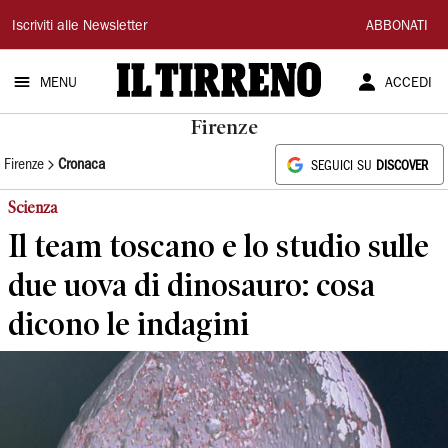
Il
Iscriviti alle Newsletter
ABBONATI
Tirreno
MENU
ACCEDI
Firenze
Firenze
Cronaca
SEGUICI SU
DISCOVER
Scienza
Il team toscano e lo studio sulle
due uova di dinosauro: cosa
dicono le indagini