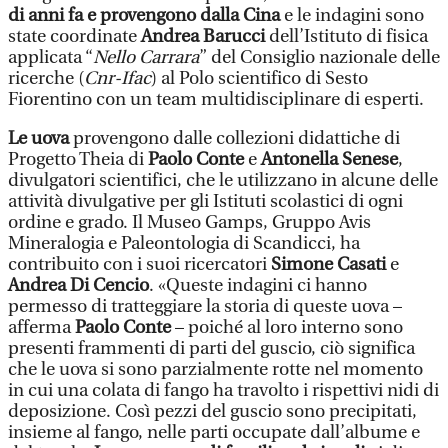
di anni fa e provengono dalla Cina
e le indagini sono
state coordinate
Andrea Barucci
dell’Istituto di fisica
applicata “
Nello Carrara
” del Consiglio nazionale delle
ricerche (
Cnr-Ifac
) al Polo scientifico di Sesto
Fiorentino con un team multidisciplinare di esperti.
Le uova
provengono dalle collezioni didattiche di
Progetto Theia di
Paolo Conte
e
Antonella Senese
,
divulgatori scientifici, che le utilizzano in alcune delle
attività divulgative per gli Istituti scolastici di ogni
ordine e grado. Il Museo Gamps, Gruppo Avis
Mineralogia e Paleontologia di Scandicci, ha
contribuito con i suoi ricercatori
Simone Casati
e
Andrea Di Cencio
. «Queste indagini ci hanno
permesso di tratteggiare la storia di queste uova –
afferma
Paolo Conte
– poiché al loro interno sono
presenti frammenti di parti del guscio, ciò significa
che le uova si sono parzialmente rotte nel momento
in cui una colata di fango ha travolto i rispettivi nidi di
deposizione. Così pezzi del guscio sono precipitati,
insieme al fango, nelle parti occupate dall’albume e