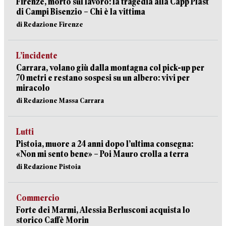
Firenze, morto sul lavoro: la tragedia alla Capp Plast
di Campi Bisenzio – Chi è la vittima
di Redazione Firenze
L’incidente
Carrara, volano giù dalla montagna col pick-up per
70 metri e restano sospesi su un albero: vivi per
miracolo
di Redazione Massa Carrara
Lutti
Pistoia, muore a 24 anni dopo l’ultima consegna:
«Non mi sento bene» – Poi Mauro crolla a terra
di Redazione Pistoia
Commercio
Forte dei Marmi, Alessia Berlusconi acquista lo
storico Caffè Morin