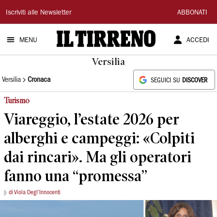
Il
Iscriviti alle Newsletter
ABBONATI
Tirreno
MENU
ACCEDI
Versilia
Versilia
Cronaca
SEGUICI SU
DISCOVER
Turismo
Viareggio, l’estate 2026 per
alberghi e campeggi: «Colpiti
dai rincari». Ma gli operatori
fanno una “promessa”
di Viola Degl’Innocenti