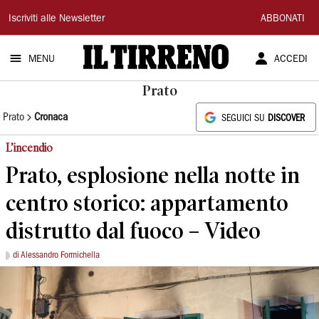
Il
Iscriviti alle Newsletter
ABBONATI
Tirreno
MENU
ACCEDI
Prato
Prato
Cronaca
SEGUICI SU
DISCOVER
L’incendio
Prato, esplosione nella notte in
centro storico: appartamento
distrutto dal fuoco – Video
di Alessandro Formichella