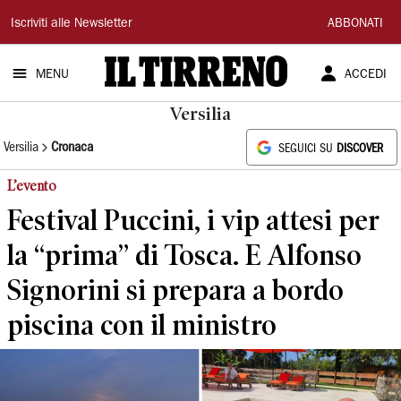
Il
Iscriviti alle Newsletter
ABBONATI
Tirreno
MENU
ACCEDI
Versilia
Versilia
Cronaca
SEGUICI SU
DISCOVER
L’evento
Festival Puccini, i vip attesi per
la “prima” di Tosca. E Alfonso
Signorini si prepara a bordo
piscina con il ministro