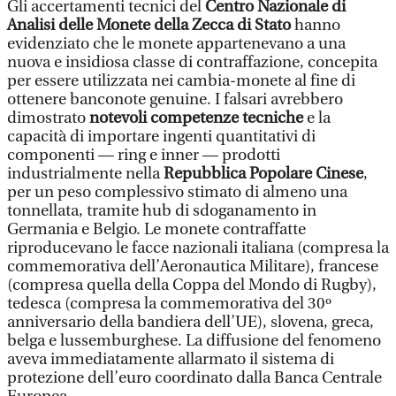
Gli accertamenti tecnici del
Centro Nazionale di
Analisi delle Monete della Zecca di Stato
hanno
evidenziato che le monete appartenevano a una
nuova e insidiosa classe di contraffazione, concepita
per essere utilizzata nei cambia-monete al fine di
ottenere banconote genuine. I falsari avrebbero
dimostrato
notevoli competenze tecniche
e la
capacità di importare ingenti quantitativi di
componenti — ring e inner — prodotti
industrialmente nella
Repubblica Popolare Cinese
,
per un peso complessivo stimato di almeno una
tonnellata, tramite hub di sdoganamento in
Germania e Belgio. Le monete contraffatte
riproducevano le facce nazionali italiana (compresa la
commemorativa dell’Aeronautica Militare), francese
(compresa quella della Coppa del Mondo di Rugby),
tedesca (compresa la commemorativa del 30º
anniversario della bandiera dell’UE), slovena, greca,
belga e lussemburghese. La diffusione del fenomeno
aveva immediatamente allarmato il sistema di
protezione dell’euro coordinato dalla Banca Centrale