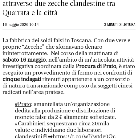
attraverso due zecche clandestine tra
Quarrata e la città
16 maggio 2026 10:14
3 MINUTI DI LETTURA
La fabbrica dei soldi falsi in Toscana. Con due vere e
proprie “Zecche” che sfornavano denaro
ininterrottamente. Nel corso della mattinata di
sabato 16 maggio
, nell’ambito di un’articolata attività
investigativa coordinata dalla
Procura di Prato
, è stato
eseguito un provvedimento di fermo nei confronti di
cinque indagati
ritenuti appartenere a un consorzio
di natura transnazionale composto da soggetti cinesi
radicati nell’area pratese.
#Prato
: smantellata un’organizzazione
dedita alla produzione e distribuzione di
monete false da 2 € altamente sofisticate.
#Carabinieri
sequestrano circa 20mila
valute e individuano due laboratori
clandestini📄➡️
https://t.co/wJ7wtdg0Oc