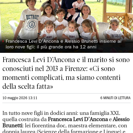
◗
Francesca Levi D’Ancona e Alessio Brunetti insieme ai
loro nove figli: il più grande ora ha 12 anni
Francesca Levi D’Ancona e il marito si sono
conosciuti nel 2013 a Firenze: «Ci sono
momenti complicati, ma siamo contenti
della scelta fatta»
10 maggio 2026 13:11
6 MINUTI DI LETTURA
In tutto nove figli in dodici anni: una famiglia XXL
quella costruita da
Francesca Levi D’Ancona
e
Alessio
Brunetti
: lei fiorentina doc, maestra elementare, con
doppia laurea (Scienze della formazione e Lingue) e