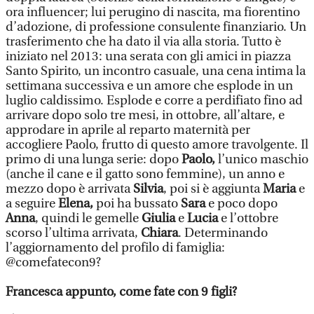
ora influencer; lui perugino di nascita, ma fiorentino
d’adozione, di professione consulente finanziario. Un
trasferimento che ha dato il via alla storia. Tutto è
iniziato nel 2013: una serata con gli amici in piazza
Santo Spirito, un incontro casuale, una cena intima la
settimana successiva e un amore che esplode in un
luglio caldissimo. Esplode e corre a perdifiato fino ad
arrivare dopo solo tre mesi, in ottobre, all’altare, e
approdare in aprile al reparto maternità per
accogliere Paolo, frutto di questo amore travolgente. Il
primo di una lunga serie: dopo
Paolo,
l’unico maschio
(anche il cane e il gatto sono femmine), un anno e
mezzo dopo è arrivata
Silvia
, poi si è aggiunta
Maria
e
a seguire
Elena,
poi ha bussato
Sara
e poco dopo
Anna
, quindi le gemelle
Giulia
e
Lucia
e l’ottobre
scorso l’ultima arrivata,
Chiara
. Determinando
l’aggiornamento del profilo di famiglia:
@comefatecon9?
Francesca appunto, come fate con 9 figli?