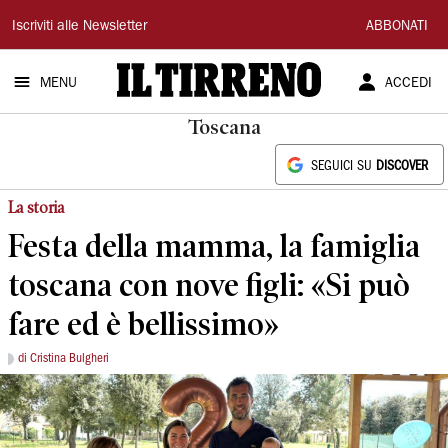
Il
Iscriviti alle Newsletter
ABBONATI
Tirreno
MENU
ACCEDI
Toscana
SEGUICI SU
DISCOVER
La storia
Festa della mamma, la famiglia
toscana con nove figli: «Si può
fare ed è bellissimo»
di Cristina Bulgheri