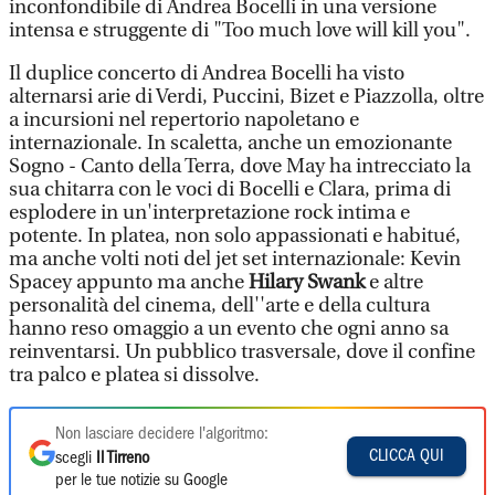
inconfondibile di Andrea Bocelli in una versione
intensa e struggente di "Too much love will kill you".
Il duplice concerto di Andrea Bocelli ha visto
alternarsi arie di Verdi, Puccini, Bizet e Piazzolla, oltre
a incursioni nel repertorio napoletano e
internazionale. In scaletta, anche un emozionante
Sogno - Canto della Terra, dove May ha intrecciato la
sua chitarra con le voci di Bocelli e Clara, prima di
esplodere in un'interpretazione rock intima e
potente. In platea, non solo appassionati e habitué,
ma anche volti noti del jet set internazionale: Kevin
Spacey appunto ma anche
Hilary Swank
e altre
personalità del cinema, dell''arte e della cultura
hanno reso omaggio a un evento che ogni anno sa
reinventarsi. Un pubblico trasversale, dove il confine
tra palco e platea si dissolve.
Non lasciare decidere l'algoritmo:
CLICCA QUI
scegli
Il Tirreno
per le tue notizie su Google