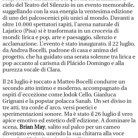
cielo del Teatro del Silenzio in un evento memorabile,
suggellando con la sua energia la ventesima edizione
di uno dei palcoscenici più unici al mondo. Davanti a
oltre 10.000 spettatori rapiti, l'arena naturale di
Lajatico (Pisa) si è trasformata in un crocevia di
mondi: lirica e pop, arte e paesaggio, silenzio e
acclamazione. L’evento è stato inaugurato, il 22 luglio,
da Andrea Bocelli, padrone di casa e anima del
progetto, che ha guidato una serata solenne tra lirica e
pop accanto al carisma di Plácido Domingo e alla
purezza vocale di Clara.
Il 24 luglio è toccato a Matteo Bocelli condurre un
secondo atto intimo e moderno, accompagnato da
ospiti d'eccezione come Jodok Cello, Gianluca
Grignani e la popstar polacca Sanah. Un set diviso in
tre atti, tra corde d'arco, versi poetici e
sperimentazioni sonore. Ma è stato il 26 luglio il vero
apice emotivo ed estetico dell'edizione. A dominare la
scena,
Brian May
, salito sul palco per un cameo
diventato evento, unendo la sua chitarra alla voce