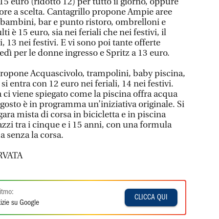
 15 euro (ridotto 12) per tutto il giorno, oppure
 ore a scelta. Cantagrillo propone Ampie aree
e bambini, bar e punto ristoro, ombrelloni e
ulti è 15 euro, sia nei feriali che nei festivi, il
i, 13 nei festivi. E vi sono poi tante offerte
nedì per le donne ingresso e Spritz a 13 euro.
propone Acquascivolo, trampolini, baby piscina,
si entra con 12 euro nei feriali, 14 nei festivi.
 ci viene spiegato come la piscina offra acqua
8 agosto è in programma un’iniziativa originale. Si
ara mista di corsa in bicicletta e in piscina
azzi tra i cinque e i 15 anni, con una formula
a senza la corsa.
RVATA
itmo:
CLICCA QUI
izie su Google