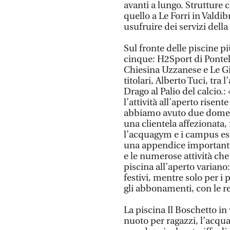
avanti a lungo. Strutture
quello a Le Forri in Valdib
usufruire dei servizi dell
Sul fronte delle piscine 
cinque: H2Sport di Pontel
Chiesina Uzzanese e Le Gi
titolari, Alberto Tuci, tra
Drago al Palio del calcio
l’attività all’aperto rise
abbiamo avuto due domenic
una clientela affezionata,
l’acquagym e i campus esti
una appendice importante c
e le numerose attività che
piscina all’aperto variano:
festivi, mentre solo per i 
gli abbonamenti, con le rel
La piscina Il Boschetto in
nuoto per ragazzi, l’acqu