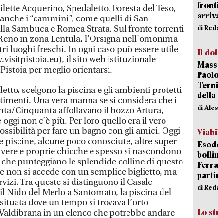
front
lette Acquerino, Spedaletto, Foresta del Teso,
arriva
 anche i “cammini”, come quelli di San
la Sambuca e Romea Strata. Sul fronte torrenti
di Red
l Reno in zona Lentula, l’Orsigna nell’omonima
ltri luoghi freschi. In ogni caso può essere utile
Il do
visitpistoia.eu), il sito web istituzionale
Massa
Pistoia per meglio orientarsi.
Paolo
Terni
etto, scelgono la piscina e gli ambienti protetti
della
rtimenti. Una vera manna se si considera che i
di Ale
anta/Cinquanta affollavano il bozzo Artura,
oggi non c’è più. Per loro quello era il vero
possibilità per fare un bagno con gli amici. Oggi
Viabi
e piscine, alcune poco conosciute, altre super
Esodo
 vere e proprie chicche e spesso si nascondono
bolli
i che punteggiano le splendide colline di questo
Ferr
ve non si accede con un semplice biglietto, ma
parti
ervizi. Tra queste si distinguono il Casale
di Red
 il Nido del Merlo a Santomato, la piscina del
situata dove un tempo si trovava l’orto
Lo st
n Valdibrana in un elenco che potrebbe andare