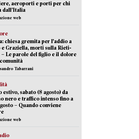
iere, aeroporti e porti per chi
 dall’Italia
azione web
lore
: chiesa gremita per l'addio a
 e Graziella, morti sulla Rieti-
 – Le parole del figlio e il dolore
 comunità
ssandro Tabarrani
lità
 estivo, sabato (8 agosto) da
no nero e traffico intenso fino a
agosto – Quando conviene
re
azione web
udio