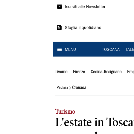
Il
Iscriviti alle Newsletter
Tirreno
Sfoglia il quotidiano
MENU
TOSCANA
ITAL
Livorno
Firenze
Cecina-Rosignano
Emp
Pistoia
Cronaca
Turismo
L'estate in Tosc