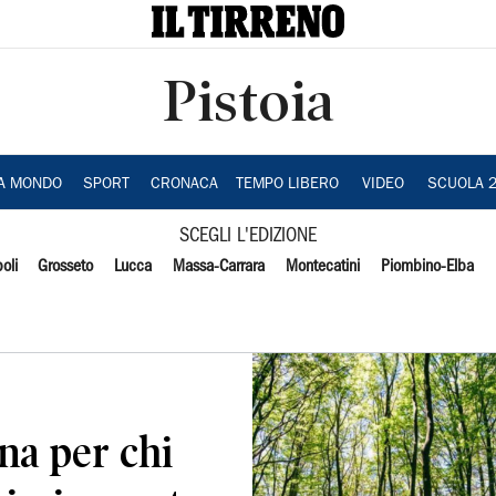
Pistoia
IA MONDO
SPORT
CRONACA
TEMPO LIBERO
VIDEO
SCUOLA 
SCEGLI L'EDIZIONE
oli
Grosseto
Lucca
Massa-Carrara
Montecatini
Piombino-Elba
ana per chi