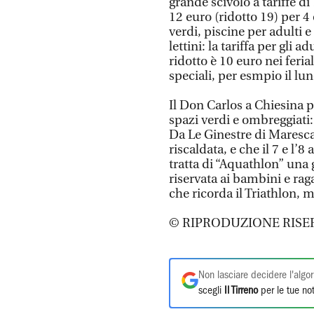
grande scivolo a tariffe di
12 euro (ridotto 19) per 4
verdi, piscine per adulti 
lettini: la tariffa per gli ad
ridotto è 10 euro nei ferial
speciali, per esmpio il lu
Il Don Carlos a Chiesina 
spazi verdi e ombreggiati: 
Da Le Ginestre di Maresca
riscaldata, e che il 7 e l’
tratta di “Aquathlon” una g
riservata ai bambini e rag
che ricorda il Triathlon, m
© RIPRODUZIONE RISE
Non lasciare decidere l'algor
scegli
Il Tirreno
per le tue not