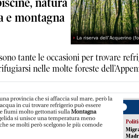
piscine, natura
ina e montagna
◗
La riserva dell'Acquerino (f
sono tante le occasioni per trovare refrig
rifugiarsi nelle molte foreste dell’Appe
na provincia che si affaccia sul mare, però la
cqua in cui trovare refrigerio può essere
 e fiumi molto gettonati sulla
Montagna
 gelida si unisce una temperatura meno
Polit
anche se molti però scelgono le più comode
Migra
Madri