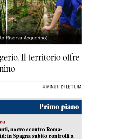
oto Riserva Acquerino)
erio. Il territorio offre
nnino
4 MINUTI DI LETTURA
Primo piano
ica
nti, nuovo scontro Roma-
d: in Spagna subito controlli a