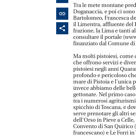
Tra le mete montane predi
Doganaccia, e poi ci sono
Bartolomeo, Francesca del
il Limentra, affluente de
frazione, la Lima e tanti a
consultare il portale (www.
finanziato dal Comune di 
Ma molti pistoiesi, come d
che offrono servizi e dive
pistoiesi negli anni Quar
profondo e pericoloso che 
mare di Pistoia e l’unica 
invece abbiamo delle bell
gettonate. Nel primo caso
tra i numerosi agriturism
spicchio di Toscana, e do
serve prenotare gli altri s
dell’Orso in Pieve a Celle,
Convento di San Quirico (
francescano) e Le Forri i