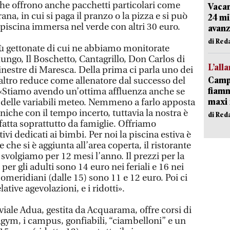
 che offrono anche pacchetti particolari come
Vacan
rana, in cui si paga il pranzo o la pizza e si può
24 mi
a piscina immersa nel verde con altri 30 euro.
avanz
di Red
più gettonate di cui ne abbiamo monitorate
ungo, Il Boschetto, Cantagrillo, Don Carlos di
L’all
nestre di Maresca. Della prima ci parla uno dei
Campi
 l’altro reduce come allenatore dal successo del
fiamm
.: «Stiamo avendo un’ottima affluenza anche se
maxi 
nte delle variabili meteo. Nemmeno a farlo apposta
he con il tempo incerto, tuttavia la nostra è
di Red
 fatta soprattutto da famiglie. Offriamo
vi dedicati ai bimbi. Per noi la piscina estiva è
he si è aggiunta all’area coperta, il ristorante
 svolgiamo per 12 mesi l’anno. Il prezzi per la
 per gli adulti sono 14 euro nei feriali e 16 nei
pomeridiani (dalle 15) sono 11 e 12 euro. Poi ci
ative agevolazioni, e i ridotti».
 viale Adua, gestita da Acquarama, offre corsi di
agym, i campus, gonfiabili, “ciambelloni” e un