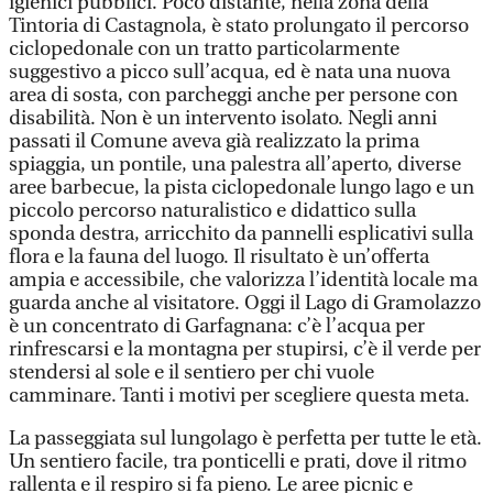
igienici pubblici. Poco distante, nella zona della
Tintoria di Castagnola, è stato prolungato il percorso
ciclopedonale con un tratto particolarmente
suggestivo a picco sull’acqua, ed è nata una nuova
area di sosta, con parcheggi anche per persone con
disabilità. Non è un intervento isolato. Negli anni
passati il Comune aveva già realizzato la prima
spiaggia, un pontile, una palestra all’aperto, diverse
aree barbecue, la pista ciclopedonale lungo lago e un
piccolo percorso naturalistico e didattico sulla
sponda destra, arricchito da pannelli esplicativi sulla
flora e la fauna del luogo. Il risultato è un’offerta
ampia e accessibile, che valorizza l’identità locale ma
guarda anche al visitatore. Oggi il Lago di Gramolazzo
è un concentrato di Garfagnana: c’è l’acqua per
rinfrescarsi e la montagna per stupirsi, c’è il verde per
stendersi al sole e il sentiero per chi vuole
camminare. Tanti i motivi per scegliere questa meta.
La passeggiata sul lungolago è perfetta per tutte le età.
Un sentiero facile, tra ponticelli e prati, dove il ritmo
rallenta e il respiro si fa pieno. Le aree picnic e