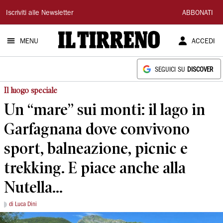
Il
Iscriviti alle Newsletter
ABBONATI
Tirreno
MENU
ACCEDI
SEGUICI SU
DISCOVER
Il luogo speciale
Un “mare” sui monti: il lago in
Garfagnana dove convivono
sport, balneazione, picnic e
trekking. E piace anche alla
Nutella...
di Luca Dini