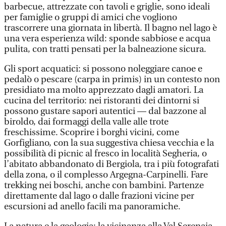
barbecue, attrezzate con tavoli e griglie, sono ideali
per famiglie o gruppi di amici che vogliono
trascorrere una giornata in libertà. Il bagno nel lago è
una vera esperienza wild: sponde sabbiose e acqua
pulita, con tratti pensati per la balneazione sicura.
Gli sport acquatici: si possono noleggiare canoe e
pedalò o pescare (carpa in primis) in un contesto non
presidiato ma molto apprezzato dagli amatori. La
cucina del territorio: nei ristoranti dei dintorni si
possono gustare sapori autentici — dal bazzone al
biroldo, dai formaggi della valle alle trote
freschissime. Scoprire i borghi vicini, come
Gorfigliano, con la sua suggestiva chiesa vecchia e la
possibilità di picnic al fresco in località Segheria, o
l’abitato abbandonato di Bergiola, tra i più fotografati
della zona, o il complesso Argegna-Carpinelli. Fare
trekking nei boschi, anche con bambini. Partenze
direttamente dal lago o dalle frazioni vicine per
escursioni ad anello facili ma panoramiche.