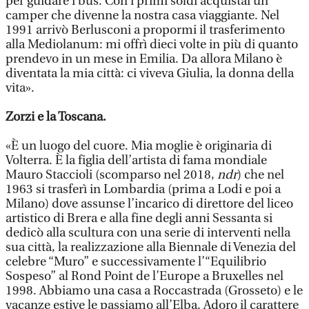
per guidare i bus. Con i primi soldi acquistai un
camper che divenne la nostra casa viaggiante. Nel
1991 arrivò Berlusconi a propormi il trasferimento
alla Mediolanum: mi offrì dieci volte in più di quanto
prendevo in un mese in Emilia. Da allora Milano è
diventata la mia città: ci viveva Giulia, la donna della
vita».
Zorzi e la Toscana.
«È un luogo del cuore. Mia moglie è originaria di
Volterra. È la figlia dell’artista di fama mondiale
Mauro Staccioli (scomparso nel 2018,
ndr
) che nel
1963 si trasferì in Lombardia (prima a Lodi e poi a
Milano) dove assunse l’incarico di direttore del liceo
artistico di Brera e alla fine degli anni Sessanta si
dedicò alla scultura con una serie di interventi nella
sua città, la realizzazione alla Biennale di Venezia del
celebre “Muro” e successivamente l’“Equilibrio
Sospeso” al Rond Point de l’Europe a Bruxelles nel
1998. Abbiamo una casa a Roccastrada (Grosseto) e le
vacanze estive le passiamo all’Elba. Adoro il carattere