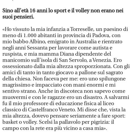
Sino all’età 16 anni lo sport e il volley non erano nei
suoi pensieri
.
«Ho vissuto la mia infanzia a Torreselle, un paesino di
meno di 1.000 abitanti in provincia di Padova, con
mio babbo Albino, emigrato in Australia e rientrato
negli anni Sessanta per lavorare come autista e
ruspista, e mia mamma Diana dipendente del
manicomio sull’isola di San Servolo, a Venezia. Ero
ossessionato dalla mia altezza sproporzionata. Con gli
amici di tanto in tanto giocavo a pallone sul sagrato
della chiesa. Non faceva per me: ero uno spilungone
magrissimo e impacciato con mani enormi e mi
sentivo strano. Anche in discoteca non sapevo come
muovermi e con le ragazze ero un disastro. A salvarmi
fu il mio professore di educazione fisica al liceo
classico di Castelfranco Veneto. Mi disse che, vista la
mia altezza, dovevo pensare seriamente a fare sport:
basket o volley. Scelsi la pallavolo per pigrizia: il
campo con la rete era più vicino a casa mia».