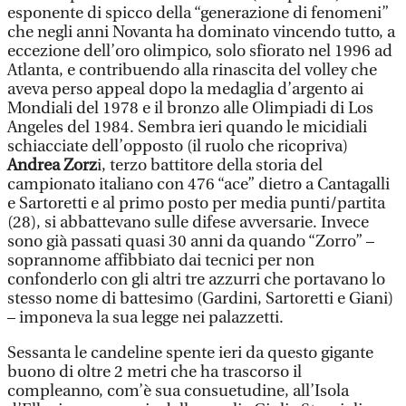
esponente di spicco della “generazione di fenomeni”
che negli anni Novanta ha dominato vincendo tutto, a
eccezione dell’oro olimpico, solo sfiorato nel 1996 ad
Atlanta, e contribuendo alla rinascita del volley che
aveva perso appeal dopo la medaglia d’argento ai
Mondiali del 1978 e il bronzo alle Olimpiadi di Los
Angeles del 1984. Sembra ieri quando le micidiali
schiacciate dell’opposto (il ruolo che ricopriva)
Andrea Zorz
i, terzo battitore della storia del
campionato italiano con 476 “ace” dietro a Cantagalli
e Sartoretti e al primo posto per media punti/partita
(28), si abbattevano sulle difese avversarie. Invece
sono già passati quasi 30 anni da quando “Zorro” –
soprannome affibbiato dai tecnici per non
confonderlo con gli altri tre azzurri che portavano lo
stesso nome di battesimo (Gardini, Sartoretti e Giani)
– imponeva la sua legge nei palazzetti.
Sessanta le candeline spente ieri da questo gigante
buono di oltre 2 metri che ha trascorso il
compleanno, com’è sua consuetudine, all’Isola