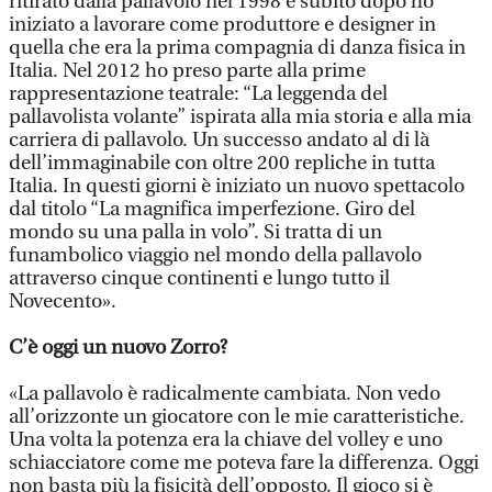
ritirato dalla pallavolo nel 1998 e subito dopo ho
iniziato a lavorare come produttore e designer in
quella che era la prima compagnia di danza fisica in
Italia. Nel 2012 ho preso parte alla prime
rappresentazione teatrale: “La leggenda del
pallavolista volante” ispirata alla mia storia e alla mia
carriera di pallavolo. Un successo andato al di là
dell’immaginabile con oltre 200 repliche in tutta
Italia. In questi giorni è iniziato un nuovo spettacolo
dal titolo “La magnifica imperfezione. Giro del
mondo su una palla in volo”. Si tratta di un
funambolico viaggio nel mondo della pallavolo
attraverso cinque continenti e lungo tutto il
Novecento».
C’è oggi un nuovo Zorro?
«La pallavolo è radicalmente cambiata. Non vedo
all’orizzonte un giocatore con le mie caratteristiche.
Una volta la potenza era la chiave del volley e uno
schiacciatore come me poteva fare la differenza. Oggi
non basta più la fisicità dell’opposto. Il gioco si è