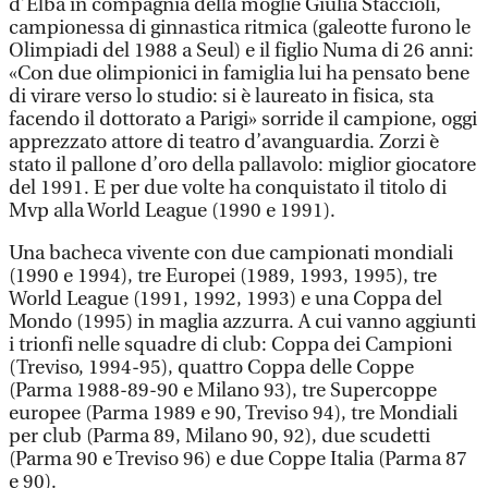
d’Elba in compagnia della moglie Giulia Staccioli,
campionessa di ginnastica ritmica (galeotte furono le
Olimpiadi del 1988 a Seul) e il figlio Numa di 26 anni:
«Con due olimpionici in famiglia lui ha pensato bene
di virare verso lo studio: si è laureato in fisica, sta
facendo il dottorato a Parigi» sorride il campione, oggi
apprezzato attore di teatro d’avanguardia. Zorzi è
stato il pallone d’oro della pallavolo: miglior giocatore
del 1991. E per due volte ha conquistato il titolo di
Mvp alla World League (1990 e 1991).
Una bacheca vivente con due campionati mondiali
(1990 e 1994), tre Europei (1989, 1993, 1995), tre
World League (1991, 1992, 1993) e una Coppa del
Mondo (1995) in maglia azzurra. A cui vanno aggiunti
i trionfi nelle squadre di club: Coppa dei Campioni
(Treviso, 1994-95), quattro Coppa delle Coppe
(Parma 1988-89-90 e Milano 93), tre Supercoppe
europee (Parma 1989 e 90, Treviso 94), tre Mondiali
per club (Parma 89, Milano 90, 92), due scudetti
(Parma 90 e Treviso 96) e due Coppe Italia (Parma 87
e 90).