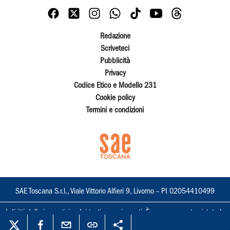
Redazione
Scriveteci
Pubblicità
Privacy
Codice Etico e Modello 231
Cookie policy
Termini e condizioni
SAE Toscana S.r.l., Viale Vittorio Alfieri 9, Livorno – PI 02054410499
I diritti delle immagini e dei testi sono riservati. È espressamente vietata la
loro riproduzione con qualsiasi mezzo e l'adattamento totale o parziale.