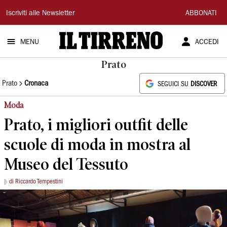
Il
Iscriviti alle Newsletter
ABBONATI
Tirreno
MENU
ACCEDI
Prato
Prato
Cronaca
SEGUICI SU
DISCOVER
Moda
Prato, i migliori outfit delle
scuole di moda in mostra al
Museo del Tessuto
di Riccardo Tempestini