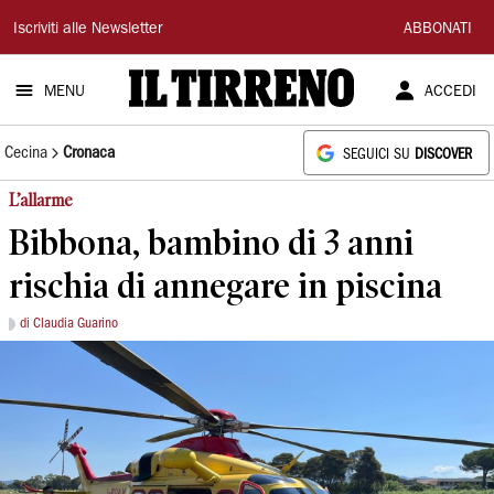
Il
Iscriviti alle Newsletter
ABBONATI
Tirreno
MENU
ACCEDI
Cecina
Cronaca
SEGUICI SU
DISCOVER
L’allarme
Bibbona, bambino di 3 anni
rischia di annegare in piscina
di Claudia Guarino