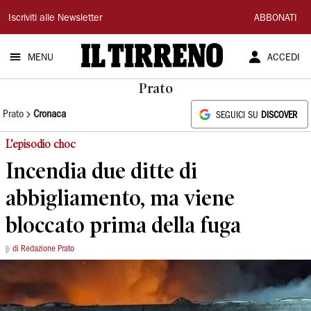
Il
Iscriviti alle Newsletter
ABBONATI
Tirreno
MENU
ACCEDI
Prato
Prato
Cronaca
SEGUICI SU
DISCOVER
L’episodio choc
Incendia due ditte di
abbigliamento, ma viene
bloccato prima della fuga
di Redazione Prato