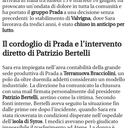
arrivata in Italia tra lunedì 15 e martedì 16 giugno, ha
provocato un’ondata di dolore in tutta la comunità e
ha portato il
gruppo Prada
a una decisione senza
precedenti: lo stabilimento di
Valvigna
, dove Sara
lavorava da tredici anni, è stato
chiuso in anticipo per
lutto
.
Il cordoglio di Prada e l’intervento
diretto di Patrizio Bertelli
Sara era impiegata nell’area contabilità della grande
sede produttiva di Prada a
Terranuova Bracciolini
, un
polo da oltre duemila addetti considerato un modello
industriale. La direzione ha comunicato la chiusura
con una mail firmata personalmente dal presidente
Patrizio Bertelli
, aretino come la vittima. Secondo
fonti interne, Bertelli aveva seguito la situazione fin
dalle prime ore dopo l’incidente, quando Sara era
stata ricoverata in condizioni disperate nell’ospedale
dell’
isola di Syros
. I medici avevano però giudicato
impossibile il trasferimento ad Atene. La donna è