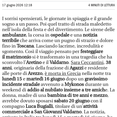
17 giugno 2026 12:18
4 MINUTI DI LETTURA
I sorrisi spensierati, le giornate in spiaggia e il grande
sogno a un passo. Poi quel tratto di strada maledetto
nell’isola della festa e del divertimento. Le sirene delle
ambulanze
, la corsa in
ospedale
e una
notizia
terribile
che arriva come un pugno di strazio e dolore
fino in
Toscana
. Lasciando lacrime, incredulità e
sgomento. Così il viaggio pensato per
festeggiare
il matrimonio
si è trasformato in una tragedia che ha
sconvolto l’
Aretino
e il
Valdarno
.
Sara Ceccantini
,
38
anni
, originaria della frazione di
Agazzi
e residente
alle porte di
Arezzo
,
è morta in Grecia
nella notte tra
lunedì 15
e
martedì 16 giugno
dopo un
gravissimo
incidente stradale
avvenuto a
Mykonos
durante un
weekend di
addio al nubilato insieme a tre amich
e. La
donna, madre di una
bambina di tre anni e mezzo
,
avrebbe dovuto sposarsi
sabato 20 giugno
con il
compagno
Luca Bugialli
, titolare di un’
attività
commerciale a San Giovanni Valdarno
. La notizia,