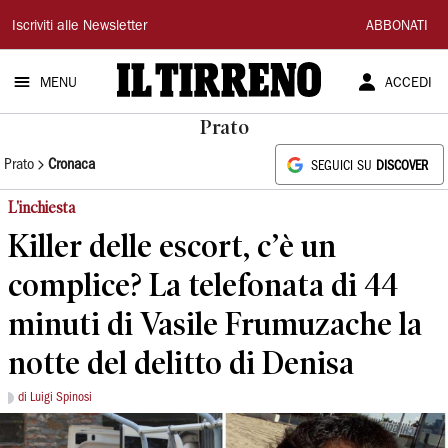
Il
Iscriviti alle Newsletter
ABBONATI
Tirreno
MENU
ACCEDI
Prato
Prato
Cronaca
SEGUICI SU
DISCOVER
L'inchiesta
Killer delle escort, c’è un
complice? La telefonata di 44
minuti di Vasile Frumuzache la
notte del delitto di Denisa
di Luigi Spinosi