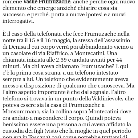
romene
Vasile Frumuzache
, anche perché ogni nuovo
elemento che emerge anziché chiarire cosa sia
successo, e perché, porta a nuove ipotesi e a nuovi
interrogativi.
È il caso della telefonata che fece Frumuzache nella
notte tra il 15 e il 16 maggio, la stessa dell’assassinio
di Denisa il cui corpo verrà poi abbandonato vicino a
un casolare di via Riaffrico, a Montecatini. Una
chiamata iniziata alle 2,39 e andata avanti per 44
minuti. Ma chi aveva chiamato Frumuzache? E qui
c’è la prima cosa strana, a un telefono intestato
sempre a lui. Un telefono che evidentemente aveva
messo a disposizione di qualcuno che conosceva. Ma
l’altro aspetto importante è che dal segnale, l’altro
telefono si trovava in un punto della Valdinievole, che
poteva essere sia la casa di Frumuzache a
Monsummano, sia la collina sopra Montecatini dove
era andato a nascondere il corpo. Quindi poteva
benissimo essere una persona a cui aveva affidato la
custodia dei figli (visto che la moglie in quel periodo
non era in Toscana) così come potrebbe trattarsi di