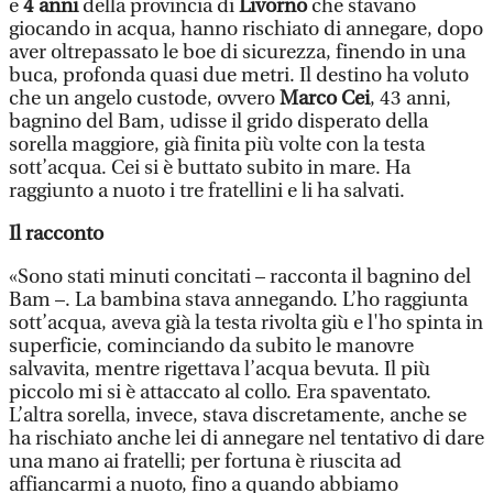
e
4 anni
della provincia di
Livorno
che stavano
giocando in acqua, hanno rischiato di annegare, dopo
aver oltrepassato le boe di sicurezza, finendo in una
buca, profonda quasi due metri. Il destino ha voluto
che un angelo custode, ovvero
Marco Cei
, 43 anni,
bagnino del Bam, udisse il grido disperato della
sorella maggiore, già finita più volte con la testa
sott’acqua. Cei si è buttato subito in mare. Ha
raggiunto a nuoto i tre fratellini e li ha salvati.
Il racconto
«Sono stati minuti concitati – racconta il bagnino del
Bam –. La bambina stava annegando. L’ho raggiunta
sott’acqua, aveva già la testa rivolta giù e l'ho spinta in
superficie, cominciando da subito le manovre
salvavita, mentre rigettava l’acqua bevuta. Il più
piccolo mi si è attaccato al collo. Era spaventato.
L’altra sorella, invece, stava discretamente, anche se
ha rischiato anche lei di annegare nel tentativo di dare
una mano ai fratelli; per fortuna è riuscita ad
affiancarmi a nuoto, fino a quando abbiamo