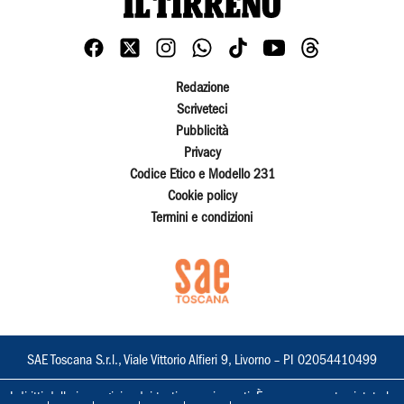
Redazione
Scriveteci
Pubblicità
Privacy
Codice Etico e Modello 231
Cookie policy
Termini e condizioni
SAE Toscana S.r.l., Viale Vittorio Alfieri 9, Livorno – PI 02054410499
I diritti delle immagini e dei testi sono riservati. È espressamente vietata la