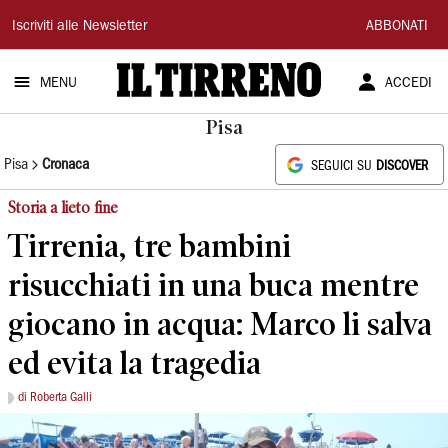
Il
Iscriviti alle Newsletter
ABBONATI
Tirreno
MENU
ACCEDI
Pisa
Pisa
Cronaca
SEGUICI SU
DISCOVER
Storia a lieto fine
Tirrenia, tre bambini
risucchiati in una buca mentre
giocano in acqua: Marco li salva
ed evita la tragedia
di Roberta Galli