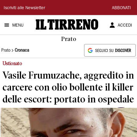
Il
Iscriviti alle Newsletter
ABBONATI
Tirreno
MENU
ACCEDI
Prato
Prato
Cronaca
SEGUICI SU
DISCOVER
Ustionato
Vasile Frumuzache, aggredito in
carcere con olio bollente il killer
delle escort: portato in ospedale