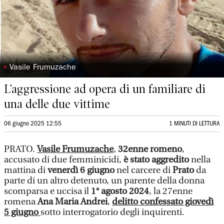
◗
Vasile Frumuzache
L’aggressione ad opera di un familiare di
una delle due vittime
06 giugno 2025 12:55
1 MINUTI DI LETTURA
PRATO.
Vasile Frumuzache
,
32enne romeno
,
accusato di due femminicidi,
è stato aggredito
nella
mattina di
venerdì 6 giugno
nel carcere di
Prato
da
parte di un altro detenuto, un parente della donna
scomparsa e uccisa il
1° agosto 2024
, la 27enne
romena
Ana Maria Andrei
,
delitto confessato giovedì
5 giugno
sotto interrogatorio degli inquirenti.