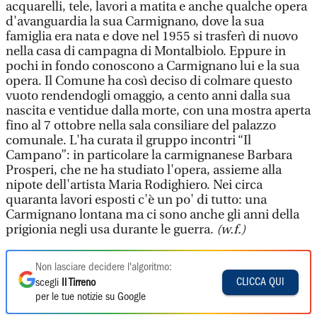
acquarelli, tele, lavori a matita e anche qualche opera
d'avanguardia la sua Carmignano, dove la sua
famiglia era nata e dove nel 1955 si trasferì di nuovo
nella casa di campagna di Montalbiolo. Eppure in
pochi in fondo conoscono a Carmignano lui e la sua
opera. Il Comune ha così deciso di colmare questo
vuoto rendendogli omaggio, a cento anni dalla sua
nascita e ventidue dalla morte, con una mostra aperta
fino al 7 ottobre nella sala consiliare del palazzo
comunale. L'ha curata il gruppo incontri “Il
Campano”: in particolare la carmignanese Barbara
Prosperi, che ne ha studiato l'opera, assieme alla
nipote dell'artista Maria Rodighiero. Nei circa
quaranta lavori esposti c'è un po' di tutto: una
Carmignano lontana ma ci sono anche gli anni della
prigionia negli usa durante le guerra.
(w.f.)
Non lasciare decidere l'algoritmo:
CLICCA QUI
scegli
Il Tirreno
per le tue notizie su Google