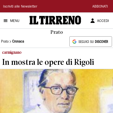
Il
Iscriviti alle Newsletter
ABBONATI
Tirreno
MENU
ACCEDI
Prato
Prato
Cronaca
SEGUICI SU
DISCOVER
carmignano
In mostra le opere di Rigoli