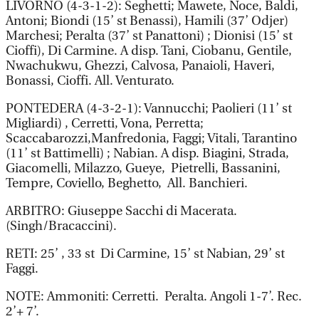
LIVORNO (4-3-1-2): Seghetti; Mawete, Noce, Baldi,
Antoni; Biondi (15’ st Benassi), Hamili (37’ Odjer)
Marchesi; Peralta (37’ st Panattoni) ; Dionisi (15’ st
Cioffi), Di Carmine. A disp. Tani, Ciobanu, Gentile,
Nwachukwu, Ghezzi, Calvosa, Panaioli, Haveri,
Bonassi, Cioffi. All. Venturato.
PONTEDERA (4-3-2-1): Vannucchi; Paolieri (11’ st
Migliardi) , Cerretti, Vona, Perretta;
Scaccabarozzi,Manfredonia, Faggi; Vitali, Tarantino
(11’ st Battimelli) ; Nabian. A disp. Biagini, Strada,
Giacomelli, Milazzo, Gueye, Pietrelli, Bassanini,
Tempre, Coviello, Beghetto, All. Banchieri.
ARBITRO: Giuseppe Sacchi di Macerata.
(Singh/Bracaccini).
RETI: 25’ , 33 st Di Carmine, 15’ st Nabian, 29’ st
Faggi.
NOTE: Ammoniti: Cerretti. Peralta. Angoli 1-7’. Rec.
2’+ 7’.