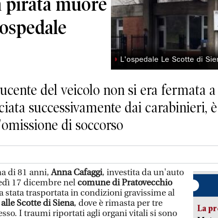
a pirata muore
 ospedale
◗
L'ospedale Le Scotte di Si
ucente del veicolo non si era fermata a 
cciata successivamente dai carabinieri, 
l'omissione di soccorso
a di 81 anni,
Anna Cafaggi
, investita da un'auto
edì 17 dicembre nel
comune di Pratovecchio
 stata trasportata in condizioni gravissime al
alle Scotte di Siena
, dove è rimasta per tre
La pr
sso. I traumi riportati agli organi vitali si sono