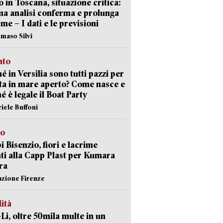
 in Toscana, situazione critica:
ima analisi conferma e prolunga
rme – I dati e le previsioni
maso Silvi
nto
é in Versilia sono tutti pazzi per
sta in mare aperto? Come nasce e
é è legale il Boat Party
riele Buffoni
to
 Bisenzio, fiori e lacrime
ti alla Capp Plast per Kumara
ra
azione Firenze
lità
-Li, oltre 50mila multe in un