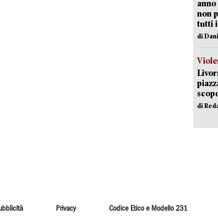
anno 
non p
tutti 
di Dan
Viole
Livor
piazz
scopo
di Red
ubblicità
Privacy
Codice Etico e Modello 231