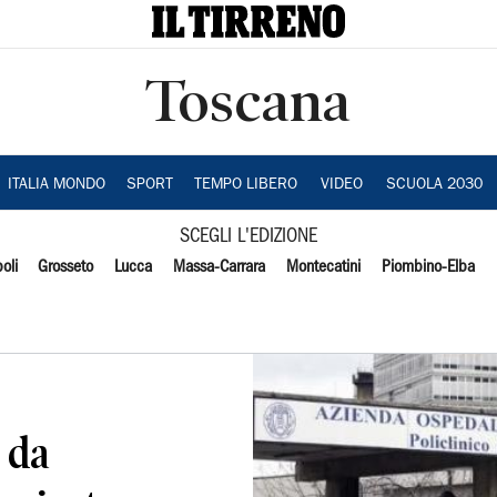
Toscana
ITALIA MONDO
SPORT
TEMPO LIBERO
VIDEO
SCUOLA 2030
SCEGLI L'EDIZIONE
oli
Grosseto
Lucca
Massa-Carrara
Montecatini
Piombino-Elba
 da