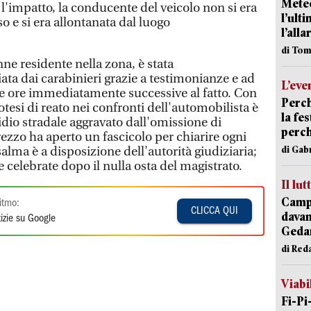
Meteo
o l'impatto, la conducente del veicolo non si era
l’ult
o e si era allontanata dal luogo
l’alla
di Tom
e residente nella zona, è stata
ata dai carabinieri grazie a testimonianze e ad
L’eve
lle ore immediatamente successive al fatto. Con
Perch
otesi di reato nei confronti dell'automobilista è
la fe
cidio stradale aggravato dall'omissione di
perch
ezzo ha aperto un fascicolo per chiarire ogni
di Gab
salma è a disposizione dell'autorità giudiziaria;
 celebrate dopo il nulla osta del magistrato.
Il lut
Campi
itmo:
CLICCA QUI
davan
izie su Google
Geda
di Red
Viabi
Fi-Pi