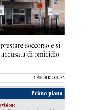
ena
prestare soccorso e si
è accusata di omicidio
1 MINUTI DI LETTURA
Primo piano
evisione