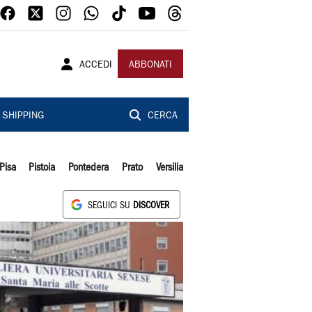
ACCEDI
ABBONATI
SHIPPING
CERCA
Pisa
Pistoia
Pontedera
Prato
Versilia
SEGUICI SU
DISCOVER