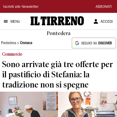
Il
Iscriviti alle Newsletter
ABBONATI
Tirreno
MENU
ACCEDI
Pontedera
Pontedera
Cronaca
SEGUICI SU
DISCOVER
Commercio
Sono arrivate già tre offerte per
il pastificio di Stefania: la
tradizione non si spegne