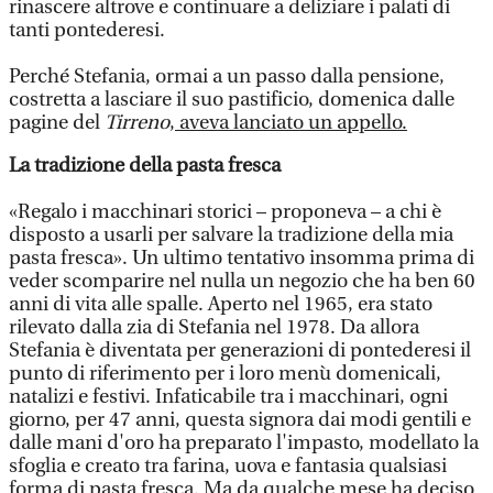
rinascere altrove e continuare a deliziare i palati di
tanti pontederesi.
Perché Stefania, ormai a un passo dalla pensione,
costretta a lasciare il suo pastificio, domenica dalle
pagine del
Tirreno
,
aveva lanciato un appello.
La tradizione della pasta fresca
«Regalo i macchinari storici – proponeva – a chi è
disposto a usarli per salvare la tradizione della mia
pasta fresca». Un ultimo tentativo insomma prima di
veder scomparire nel nulla un negozio che ha ben 60
anni di vita alle spalle. Aperto nel 1965, era stato
rilevato dalla zia di Stefania nel 1978. Da allora
Stefania è diventata per generazioni di pontederesi il
punto di riferimento per i loro menù domenicali,
natalizi e festivi. Infaticabile tra i macchinari, ogni
giorno, per 47 anni, questa signora dai modi gentili e
dalle mani d'oro ha preparato l'impasto, modellato la
sfoglia e creato tra farina, uova e fantasia qualsiasi
forma di pasta fresca. Ma da qualche mese ha deciso