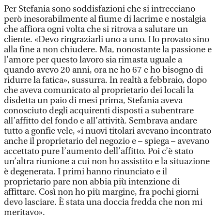
Per Stefania sono soddisfazioni che si intrecciano
però inesorabilmente al fiume di lacrime e nostalgia
che affiora ogni volta che si ritrova a salutare un
cliente. «Devo ringraziarli uno a uno. Ho provato sino
alla fine a non chiudere. Ma, nonostante la passione e
l’amore per questo lavoro sia rimasta uguale a
quando avevo 20 anni, ora ne ho 67 e ho bisogno di
ridurre la fatica», sussurra. In realtà a febbraio, dopo
che aveva comunicato al proprietario dei locali la
disdetta un paio di mesi prima, Stefania aveva
conosciuto degli acquirenti disposti a subentrare
all’affitto del fondo e all’attività. Sembrava andare
tutto a gonfie vele, «i nuovi titolari avevano incontrato
anche il proprietario del negozio e – spiega – avevano
accettato pure l’aumento dell’affitto. Poi c’è stato
un’altra riunione a cui non ho assistito e la situazione
è degenerata. I primi hanno rinunciato e il
proprietario pare non abbia più intenzione di
affittare. Così non ho più margine, fra pochi giorni
devo lasciare. È stata una doccia fredda che non mi
meritavo».