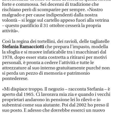
forte e commossa. Sei decenni di tradizione che
rischiano però di scomparire per sempre. «Nostro
malgrado e per cause indipendenti dalla nostra
volontà – si legge sul cartello appeso fuori alla vetrina
– questo pastificio il 31 ottobre cesserà la propria
attività».
Così la regina dei tortellini, dei ravioli, delle tagliatelle
Stefania Ramacciotti
che prepara l’impasto, modella
la sfoglia e si muove infaticabile tra i macchinari dal
1978, dopo esser stata costretta a ritirarsi per motivi
personali, è pronta a cedere l’attività e tutte le
attrezzature al suo interno gratuitamente purché non
si perda un pezzo di memoria e patrimonio
pontederese.
«Mi dispiace troppo. Il negozio – racconta Stefania – è
aperto dal 1965. Ci lavorava mia zia e quando i vecchi
proprietari andarono in pensione lei lo rilevò e io
subentrai come sua aiutante. Poi dal 2002 ho preso il
suo posto. E adesso che dovrebbe esserci un nuovo