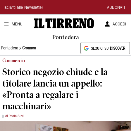
Il
Iscriviti alle Newsletter
ABBONATI
Tirreno
MENU
ACCEDI
Pontedera
Pontedera
Cronaca
SEGUICI SU
DISCOVER
Commercio
Storico negozio chiude e la
titolare lancia un appello:
«Pronta a regalare i
macchinari»
di Paola Silvi