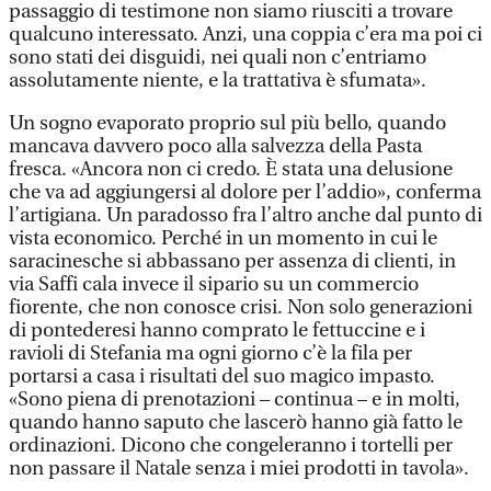
passaggio di testimone non siamo riusciti a trovare
qualcuno interessato. Anzi, una coppia c’era ma poi ci
sono stati dei disguidi, nei quali non c’entriamo
assolutamente niente, e la trattativa è sfumata».
Un sogno evaporato proprio sul più bello, quando
mancava davvero poco alla salvezza della Pasta
fresca. «Ancora non ci credo. È stata una delusione
che va ad aggiungersi al dolore per l’addio», conferma
l’artigiana. Un paradosso fra l’altro anche dal punto di
vista economico. Perché in un momento in cui le
saracinesche si abbassano per assenza di clienti, in
via Saffi cala invece il sipario su un commercio
fiorente, che non conosce crisi. Non solo generazioni
di pontederesi hanno comprato le fettuccine e i
ravioli di Stefania ma ogni giorno c’è la fila per
portarsi a casa i risultati del suo magico impasto.
«Sono piena di prenotazioni – continua – e in molti,
quando hanno saputo che lascerò hanno già fatto le
ordinazioni. Dicono che congeleranno i tortelli per
non passare il Natale senza i miei prodotti in tavola».