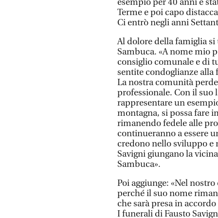
esempio per 40 anni è stato
Terme e poi capo distacc
Ci entrò negli anni Settant
Al dolore della famiglia 
Sambuca. «A nome mio per
consiglio comunale e di t
sentite condoglianze alla 
La nostra comunità perde
professionale. Con il suo
rappresentare un esempio 
montagna, si possa fare 
rimanendo fedele alle prop
continueranno a essere un
credono nello sviluppo e 
Savigni giungano la vicina
Sambuca».
Poi aggiunge: «Nel nostro 
perché il suo nome rimang
che sarà presa in accordo
I funerali di Fausto Savign