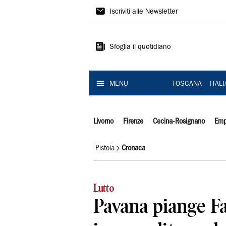
Il
Iscriviti alle Newsletter
Tirreno
Sfoglia il quotidiano
MENU
TOSCANA
ITAL
Livorno
Firenze
Cecina-Rosignano
Emp
Pistoia
Cronaca
Lutto
Pavana piange Fa