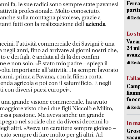
Ferr
anni fa, le sue radici sono sempre state pavanesi
parti
 attività professionale. Molto conosciuto,
 anche sulla montagna pistoiese, grazie a
di Red
nti fatti con la realizzazione dell’
azienda
Lo st
Vacan
cini, l’attività commerciale dei Savigni è una
24 mi
 negli anni, fino ad arrivare ai giorni nostri che,
avanz
 e dei figli, è andata al di là dei confini
di Red
ne e non solo. «È stato mio padre – spiega il
svolta importante all’attività. Ha sempre lavorato
arni, prima a Pavana, con la filiera corta,
L’all
nda agricola e poi con il salumificio. E negli
Campi
i con diversi paesi europei».
fiamm
fuoc
 una grande visione commerciale, ha avuto
di Red
maggiore visto che i due figli Niccolò e Milito,
stessa passione. Ma aveva anche un grande
impegno nel sociale che da diversi decenni lo
In ma
degli altri. «Aveva un carattere sempre gioioso –
Gross
ercato sempre di fare molto per gli altri. Ad
vacan