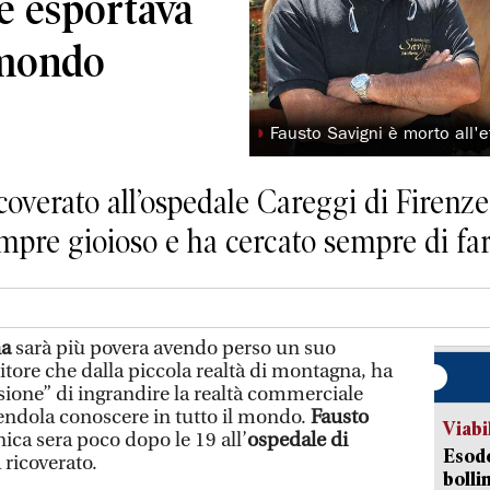
e esportava
l mondo
◗
Fausto Savigni è morto all'e
overato all’ospedale Careggi di Firenze. 
pre gioioso e ha cercato sempre di fare
na
sarà più povera avendo perso un suo
tore che dalla piccola realtà di montagna, ha
sione” di ingrandire la realtà commerciale
endola conoscere in tutto il mondo.
Fausto
Viabi
ca sera poco dopo le 19 all’
ospedale di
Esodo
 ricoverato.
bolli