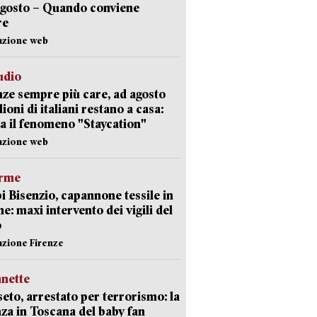
agosto – Quando conviene
re
azione web
udio
ze sempre più care, ad agosto
lioni di italiani restano a casa:
a il fenomeno "Staycation"
azione web
arme
 Bisenzio, capannone tessile in
e: maxi intervento dei vigili del
o
azione Firenze
nette
eto, arrestato per terrorismo: la
za in Toscana del baby fan