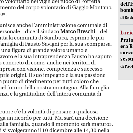
 volontario nei vigili del fuoco di Porretta
dell’
amento del corpo volontario di Gaggio Montano.
bom
a».
di Red
si unisce anche l’amministrazione comunale di
sonale – dice il sindaco
Marco Breschi
– del
La ri
utta la comunità di Sambuca, esprimo le più
Prato
famiglia di Fausto Savigni per la sua scomparsa.
era 
 una figura di grande valore umano e
succe
 lavoro e la sua intraprendenza Fausto ha saputo
sessu
concreto di come, anche nei territori di
di Pao
impresa con visione, competenza e successo,
rie origini. Il suo impegno e la sua passione
 punto di riferimento per tutti coloro che
nel futuro della nostra montagna. Alla famiglia
nza e la gratitudine dell’intera comunità di
cuore c’è la volontà di pensare a qualcosa
a un ricordo per tutti. Ma sarà una decisione
 alla famiglia, quando il momento sarà maturo».
i si svolgeranno il 10 dicembre alle 14,30 nella