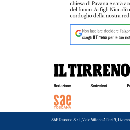
chiesa di Pavana e sarà a
del fuoco. Ai figli Niccolò 
cordoglio della nostra re
Non lasciare decidere l'algor
scegli
Il Tirreno
per le tue not
Redazione
Scriveteci
P
SAE Toscana S.r.l., Viale Vittorio Alfieri 9, Li