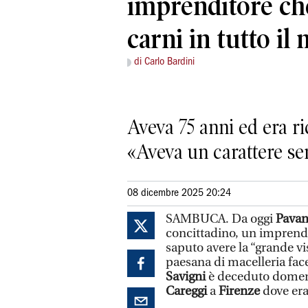
imprenditore ch
carni in tutto i
di Carlo Bardini
Aveva 75 anni ed era ric
«Aveva un carattere sem
08 dicembre 2025 20:24
SAMBUCA.
Da oggi
Pava
concittadino, un imprendi
saputo avere la “grande vi
paesana di macelleria fac
Savigni
è deceduto domeni
Careggi
a
Firenze
dove era