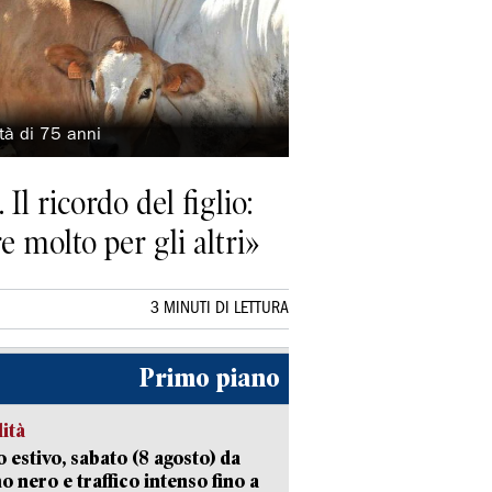
tà di 75 anni
Il ricordo del figlio:
 molto per gli altri»
3 MINUTI DI LETTURA
Primo piano
lità
 estivo, sabato (8 agosto) da
no nero e traffico intenso fino a