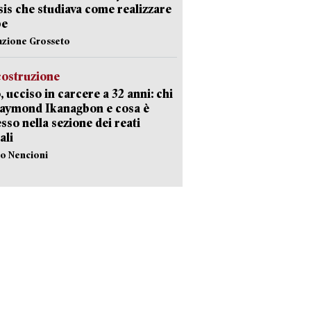
Isis che studiava come realizzare
be
azione Grosseto
costruzione
, ucciso in carcere a 32 anni: chi
Raymond Ikanagbon e cosa è
sso nella sezione dei reati
ali
lo Nencioni