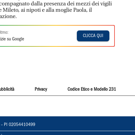
ccompagnato dalla presenza dei mezzi dei vigili
e Mileto, ai nipoti e alla moglie Paola, il
dazione.
itmo:
CLICCA QUI
izie su Google
ubblicità
Privacy
Codice Etico e Modello 231
vorno – PI 02054410499