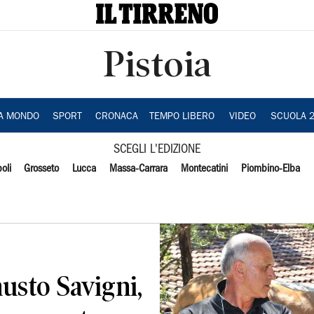
Pistoia
IA MONDO
SPORT
CRONACA
TEMPO LIBERO
VIDEO
SCUOLA 
SCEGLI L'EDIZIONE
oli
Grosseto
Lucca
Massa-Carrara
Montecatini
Piombino-Elba
usto Savigni,