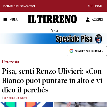
Il
Iscriviti alle Newsletter
ABBONATI
Tirreno
MENU
ACCEDI
Pisa
SEGUICI SU
DISCOVER
L’intervista
Pisa, senti Renzo Ulivieri: «Con
Bianco puoi puntare in alto e vi
dico il perché»
di Andrea Chiavacci