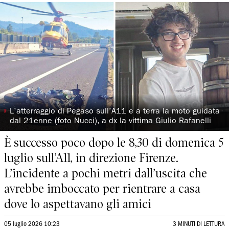
◗
L'atterraggio di Pegaso sull’A11 e a terra la moto guidata
dal 21enne (foto Nucci), a dx la vittima Giulio Rafanelli
È successo poco dopo le 8,30 di domenica 5
luglio sull’A11, in direzione Firenze.
L’incidente a pochi metri dall’uscita che
avrebbe imboccato per rientrare a casa
dove lo aspettavano gli amici
05 luglio 2026 10:23
3 MINUTI DI LETTURA