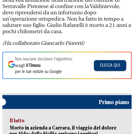
nella sua abitazione nella frazione del comune di
Serravalle Pistoiese al confine con la Valdinievole,
deve riprendersi da un infortunio dopo
un’operazione ortopedica. Non ha fatto in tempo a
salutare suo figlio. Giulio Rafanelli è morto a 21 anni a
pochi chilometri da casa.
(Ha collaborato Giancarlo Fioretti)
Non lasciare decidere l'algoritmo:
CLICCA QUI
scegli
Il Tirreno
per le tue notizie su Google
Primo piano
Il lutto
Morto in azienda a Carrara, il viaggio del dolore
per Aldo: dalla Sicilia arrivano i genitori