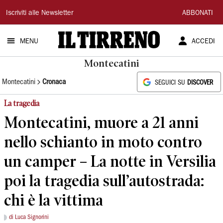
Il
Iscriviti alle Newsletter
ABBONATI
Tirreno
MENU
ACCEDI
Montecatini
Montecatini
Cronaca
SEGUICI SU
DISCOVER
La tragedia
Montecatini, muore a 21 anni
nello schianto in moto contro
un camper – La notte in Versilia
poi la tragedia sull’autostrada:
chi è la vittima
di Luca Signorini