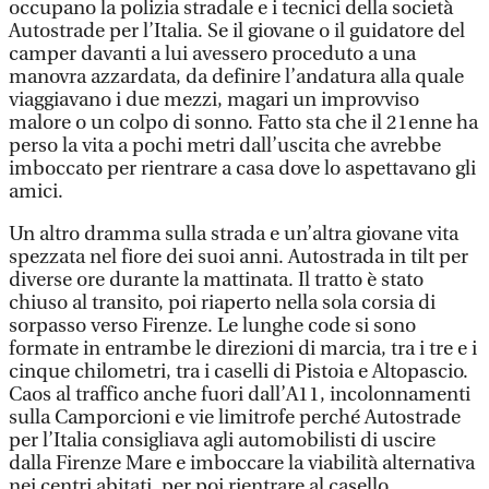
occupano la polizia stradale e i tecnici della società
Autostrade per l’Italia. Se il giovane o il guidatore del
camper davanti a lui avessero proceduto a una
manovra azzardata, da definire l’andatura alla quale
viaggiavano i due mezzi, magari un improvviso
malore o un colpo di sonno. Fatto sta che il 21enne ha
perso la vita a pochi metri dall’uscita che avrebbe
imboccato per rientrare a casa dove lo aspettavano gli
amici.
Un altro dramma sulla strada e un’altra giovane vita
spezzata nel fiore dei suoi anni. Autostrada in tilt per
diverse ore durante la mattinata. Il tratto è stato
chiuso al transito, poi riaperto nella sola corsia di
sorpasso verso Firenze. Le lunghe code si sono
formate in entrambe le direzioni di marcia, tra i tre e i
cinque chilometri, tra i caselli di Pistoia e Altopascio.
Caos al traffico anche fuori dall’A11, incolonnamenti
sulla Camporcioni e vie limitrofe perché Autostrade
per l’Italia consigliava agli automobilisti di uscire
dalla Firenze Mare e imboccare la viabilità alternativa
nei centri abitati, per poi rientrare al casello