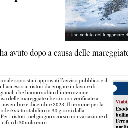
◗
Una veduta del lungomare d
ha avuto dopo a causa delle mareggiate
ale sono stati approvati l’avviso pubblico e il
l’accesso ai ristori da erogare in favore di
igianali che hanno subìto l’interruzione
ausa delle mareggiate che si sono verificate a
Viabi
i novembre e dicembre 2023. Il termine per la
Esodo
e è stato stabilito in 30 giorni dalla
bolli
er i ristori, nel giugno scorso una variazione di
Ferr
 cifra di 30mila euro.
parti