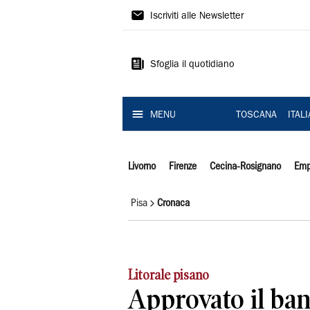
Il
Iscriviti alle Newsletter
Tirreno
Sfoglia il quotidiano
MENU
TOSCANA
ITAL
Livorno
Firenze
Cecina-Rosignano
Emp
Pisa
Cronaca
Litorale pisano
Approvato il ban