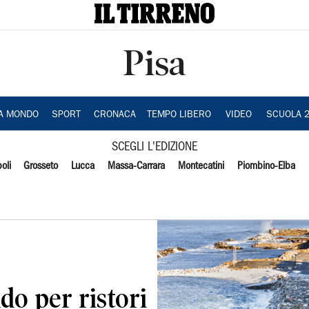
Pisa
IA MONDO
SPORT
CRONACA
TEMPO LIBERO
VIDEO
SCUOLA 
SCEGLI L'EDIZIONE
oli
Grosseto
Lucca
Massa-Carrara
Montecatini
Piombino-Elba
do per ristori