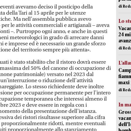
eventi avevamo deciso il posticipo della
di Red
a della Tari al 15 aprile per le utenze
iche. Ma nell’assembla pubblica avevo
Lo st
per le attività commerciali e artigianali – aveva
Vacan
Conti –. Purtroppo ogni anno, e anche in questi
24 mi
meni meteorologici in grado di arrecare danni
avanz
ini e imprese ed è necessario un grande sforzo
di Red
tione del territorio sempre più attenta».
uati è stato stabilito che il ristoro dovrà essere
L’all
a massima del 50% del canone di occupazione di
Campi
anone patrimoniale) versato nel 2023 dal
fiamm
un’interruzione o riduzione dell’attività
maxi 
mareggiate. Lo stesso richiedente deve inoltre
di Red
cessione per occupazione permanente per l’intero
upazione temporanea che interessi almeno il
In ma
e 2023 e deve essere in regola con i
omento della presentazione dell’istanza.
Gross
va dei ristori risultasse superiore alla cifra
vacan
no proporzionalmente ridotti, mentre eventuali
dell’
buiti proporzionalmente allo stanziamento
bom