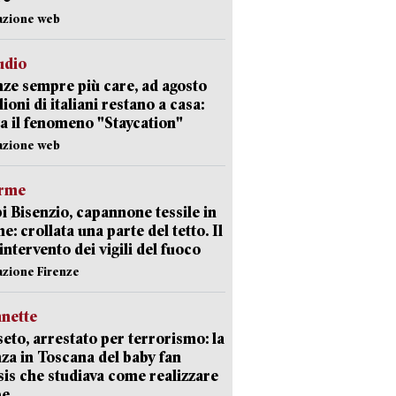
azione web
udio
ze sempre più care, ad agosto
lioni di italiani restano a casa:
a il fenomeno "Staycation"
azione web
arme
 Bisenzio, capannone tessile in
e: crollata una parte del tetto. Il
intervento dei vigili del fuoco
azione Firenze
nette
eto, arrestato per terrorismo: la
za in Toscana del baby fan
Isis che studiava come realizzare
be