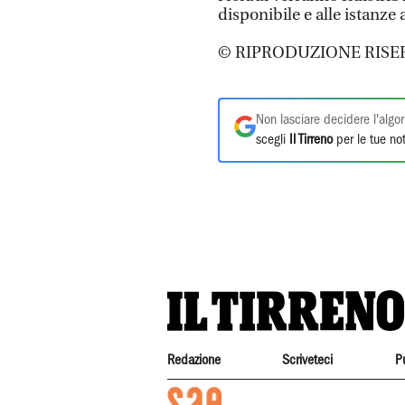
disponibile e alle istanz
© RIPRODUZIONE RISE
Non lasciare decidere l'algor
scegli
Il Tirreno
per le tue not
Redazione
Scriveteci
P