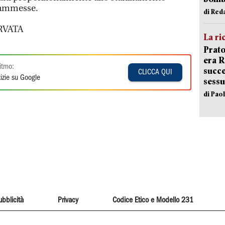
e ammesse.
di Red
RVATA
La ri
Prato
era 
itmo:
succe
CLICCA QUI
izie su Google
sessu
di Pao
ubblicità
Privacy
Codice Etico e Modello 231