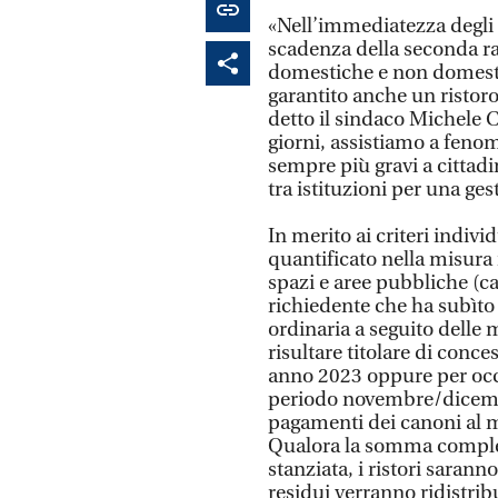
«Nell’immediatezza degli 
scadenza della seconda rat
domestiche e non domest
garantito anche un ristoro 
detto il sindaco Michele 
giorni, assistiamo a feno
sempre più gravi a cittad
tra istituzioni per una ges
In merito ai criteri individ
quantificato nella misur
spazi e aree pubbliche (c
richiedente che ha subìto 
ordinaria a seguito delle 
risultare titolare di con
anno 2023 oppure per occ
periodo novembre/dicembr
pagamenti dei canoni al m
Qualora la somma complessi
stanziata, i ristori saran
residui verranno ridistri