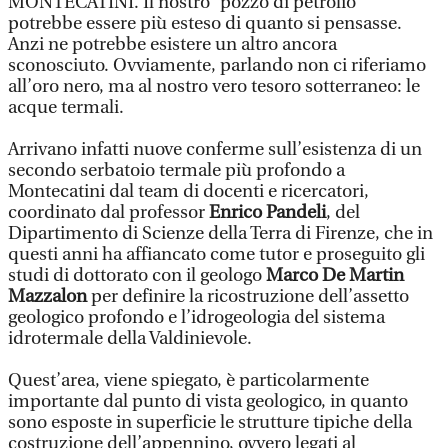
MONTECATINI. Il nostro “pozzo di petrolio”
potrebbe essere più esteso di quanto si pensasse.
Anzi ne potrebbe esistere un altro ancora
sconosciuto. Ovviamente, parlando non ci riferiamo
all’oro nero, ma al nostro vero tesoro sotterraneo: le
acque termali.
Arrivano infatti nuove conferme sull’esistenza di un
secondo serbatoio termale più profondo a
Montecatini dal team di docenti e ricercatori,
coordinato dal professor
Enrico Pandeli
, del
Dipartimento di Scienze della Terra di Firenze, che in
questi anni ha affiancato come tutor e proseguito gli
studi di dottorato con il geologo
Marco De Martin
Mazzalon
per definire la ricostruzione dell’assetto
geologico profondo e l’idrogeologia del sistema
idrotermale della Valdinievole.
Quest’area, viene spiegato, è particolarmente
importante dal punto di vista geologico, in quanto
sono esposte in superficie le strutture tipiche della
costruzione dell’appennino, ovvero legati al