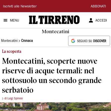
Il
Iscriviti alle Newsletter
ABBONATI
Tirreno
MENU
ACCEDI
Montecatini
Montecatini
Cronaca
SEGUICI SU
DISCOVER
La scoperta
Montecatini, scoperte nuove
riserve di acque termali: nel
sottosuolo un secondo grande
serbatoio
di Luigi Spinosi