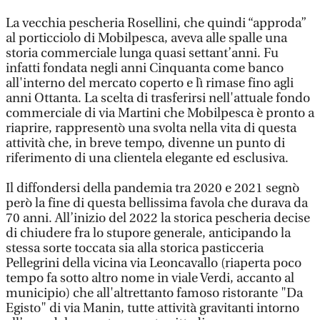
La vecchia pescheria Rosellini, che quindi “approda”
al porticciolo di Mobilpesca, aveva alle spalle una
storia commerciale lunga quasi settant’anni. Fu
infatti fondata negli anni Cinquanta come banco
all'interno del mercato coperto e lì rimase fino agli
anni Ottanta. La scelta di trasferirsi nell'attuale fondo
commerciale di via Martini che Mobilpesca è pronto a
riaprire, rappresentò una svolta nella vita di questa
attività che, in breve tempo, divenne un punto di
riferimento di una clientela elegante ed esclusiva.
Il diffondersi della pandemia tra 2020 e 2021 segnò
però la fine di questa bellissima favola che durava da
70 anni. All’inizio del 2022 la storica pescheria decise
di chiudere fra lo stupore generale, anticipando la
stessa sorte toccata sia alla storica pasticceria
Pellegrini della vicina via Leoncavallo (riaperta poco
tempo fa sotto altro nome in viale Verdi, accanto al
municipio) che all'altrettanto famoso ristorante "Da
Egisto" di via Manin, tutte attività gravitanti intorno