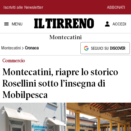
Il
Iscriviti alle Newsletter
ABBONATI
Tirreno
MENU
ACCEDI
Montecatini
Montecatini
Cronaca
SEGUICI SU
DISCOVER
Commercio
Montecatini, riapre lo storico
Rosellini sotto l’insegna di
Mobilpesca