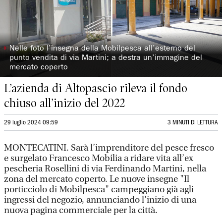
◗
Nelle foto l’insegna della Mobilpesca all’esterno del
punto vendita di via Martini; a destra un’immagine del
mercato coperto
L’azienda di Altopascio rileva il fondo
chiuso all’inizio del 2022
29 luglio 2024 09:59
3 MINUTI DI LETTURA
MONTECATINI. Sarà l’imprenditore del pesce fresco
e surgelato Francesco Mobilia a ridare vita all’ex
pescheria Rosellini di via Ferdinando Martini, nella
zona del mercato coperto. Le nuove insegne "Il
porticciolo di Mobilpesca" campeggiano già agli
ingressi del negozio, annunciando l'inizio di una
nuova pagina commerciale per la città.