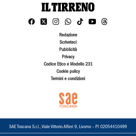
Redazione
Scriveteci
Pubblicità
Privacy
Codice Etico e Modello 231
Cookie policy
Termini e condizioni
SAE Toscana S.r.l., Viale Vittorio Alfieri 9, Livorno – PI 02054410499