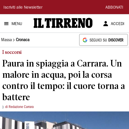
Il
Iscriviti alle Newsletter
ABBONATI
Tirreno
MENU
ACCEDI
Massa
Cronaca
SEGUICI SU
DISCOVER
I soccorsi
Paura in spiaggia a Carrara. Un
malore in acqua, poi la corsa
contro il tempo: il cuore torna a
battere
di Redazione Carrara