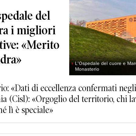
Ospedale del
a i migliori
ive: «Merito
adra»
◗
L'Ospedale del cuore e Marc
Monasterio
rio: «Dati di eccellenza confermati negl
a (Cisl): «Orgoglio del territorio, chi l
é lì è speciale»