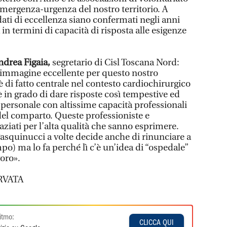
emergenza-urgenza del nostro territorio. A
 i dati di eccellenza siano confermati negli anni
in termini di capacità di risposta alle esigenze
ndrea Figaia,
segretario di Cisl Toscana Nord:
i immagine eccellente per questo nostro
 è di fatto centrale nel contesto cardiochirurgico
è in grado di dare risposte così tempestive ed
i personale con altissime capacità professionali
del comparto. Queste professioniste e
aziati per l’alta qualità che sanno esprimere.
 Pasquinucci a volte decide anche di rinunciare a
mpo) ma lo fa perché lì c’è un’idea di “ospedale”
voro».
RVATA
itmo:
CLICCA QUI