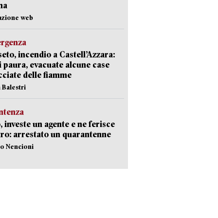
ma
azione web
ergenza
eto, incendio a Castell’Azzara:
i paura, evacuate alcune case
ciate delle fiamme
 Balestri
ntenza
, investe un agente e ne ferisce
tro: arrestato un quarantenne
lo Nencioni