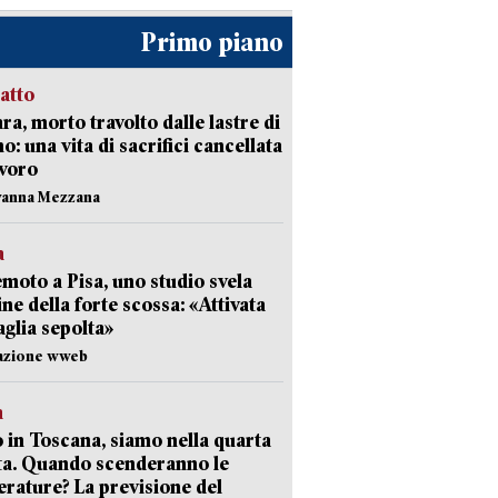
Primo piano
ratto
ra, morto travolto dalle lastre di
: una vita di sacrifici cancellata
avoro
vanna Mezzana
a
moto a Pisa, uno studio svela
gine della forte scossa: «Attivata
aglia sepolta»
dazione wweb
a
 in Toscana, siamo nella quarta
ta. Quando scenderanno le
rature? La previsione del