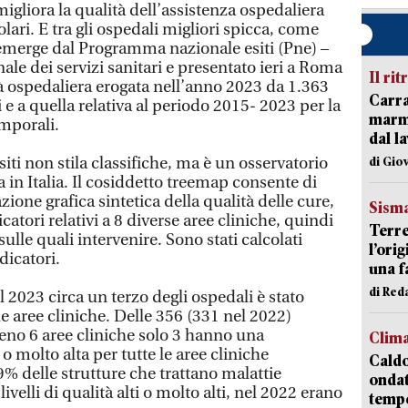
liora la qualità dell’assistenza ospedaliera
lari. E tra gli ospedali migliori spicca, come
emerge dal Programma nazionale esiti (Pne) –
ale dei servizi sanitari e presentato ieri a Roma
Il rit
vità ospedaliera erogata nell’anno 2023 da 1.363
Carra
 e a quella relativa al periodo 2015- 2023 per la
marmo
emporali.
dal l
ti non stila classifiche, ma è un osservatorio
di Gio
a in Italia. Il cosiddetto treemap consente di
ione grafica sintetica della qualità delle cure,
Sism
atori relativi a 8 diverse aree cliniche, quindi
Terre
 sulle quali intervenire. Sono stati calcolati
l’ori
icatori.
una f
di Re
l 2023 circa un terzo degli ospedali è stato
e aree cliniche. Delle 356 (331 nel 2022)
meno 6 aree cliniche solo 3 hanno una
Clim
 o molto alta per tutte le aree cliniche
Caldo
9% delle strutture che trattano malattie
onda
ivelli di qualità alti o molto alti, nel 2022 erano
tempe