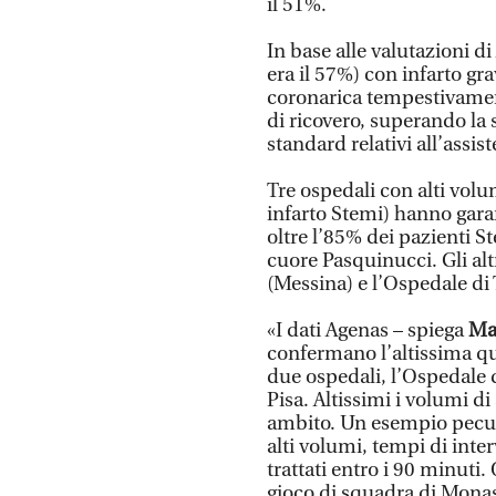
il 51%.
In base alle valutazioni d
era il 57%) con infarto gra
coronarica tempestivament
di ricovero, superando la
standard relativi all’assis
Tre ospedali con alti volum
infarto Stemi) hanno garan
oltre l’85% dei pazienti St
cuore Pasquinucci. Gli al
(Messina) e l’Ospedale di 
«I dati Agenas – spiega
Ma
confermano l’altissima qu
due ospedali, l’Ospedale 
Pisa. Altissimi i volumi di 
ambito. Un esempio peculia
alti volumi, tempi di inte
trattati entro i 90 minuti.
gioco di squadra di Monast