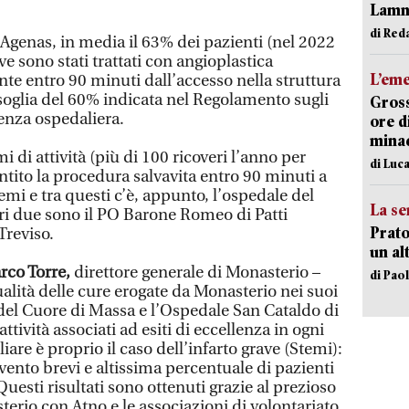
Lam
di Red
i Agenas, in media il 63% dei pazienti (nel 2022
ve sono stati trattati con angioplastica
L’em
e entro 90 minuti dall’accesso nella struttura
 soglia del 60% indicata nel Regolamento sugli
Gross
tenza ospedaliera.
ore d
minac
i di attività (più di 100 ricoveri l’anno per
di Luca
tito la procedura salvavita entro 90 minuti a
emi e tra questi c’è, appunto, l’ospedale del
La se
tri due sono il PO Barone Romeo di Patti
Prato
Treviso.
un al
rco Torre,
direttore generale di Monasterio –
di Pao
alità delle cure erogate da Monasterio nei suoi
del Cuore di Massa e l’Ospedale San Cataldo di
attività associati ad esiti di eccellenza in ogni
re è proprio il caso dell’infarto grave (Stemi):
rvento brevi e altissima percentuale di pazienti
 Questi risultati sono ottenuti grazie al prezioso
erio con Atno e le associazioni di volontariato