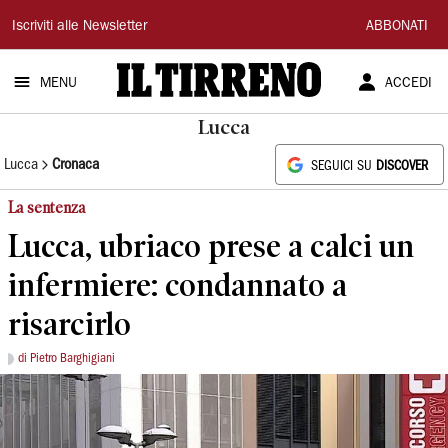
Il
Iscriviti alle Newsletter
ABBONATI
Tirreno
MENU
ACCEDI
Lucca
Lucca
Cronaca
SEGUICI SU
DISCOVER
La sentenza
Lucca, ubriaco prese a calci un
infermiere: condannato a
risarcirlo
di Pietro Barghigiani