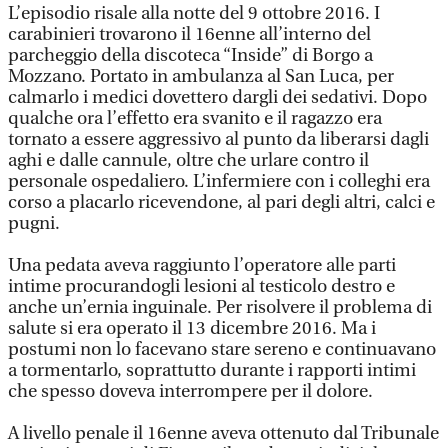
L’episodio risale alla notte del 9 ottobre 2016. I
carabinieri trovarono il 16enne all’interno del
parcheggio della discoteca “Inside” di Borgo a
Mozzano. Portato in ambulanza al San Luca, per
calmarlo i medici dovettero dargli dei sedativi. Dopo
qualche ora l’effetto era svanito e il ragazzo era
tornato a essere aggressivo al punto da liberarsi dagli
aghi e dalle cannule, oltre che urlare contro il
personale ospedaliero. L’infermiere con i colleghi era
corso a placarlo ricevendone, al pari degli altri, calci e
pugni.
Una pedata aveva raggiunto l’operatore alle parti
intime procurandogli lesioni al testicolo destro e
anche un’ernia inguinale. Per risolvere il problema di
salute si era operato il 13 dicembre 2016. Ma i
postumi non lo facevano stare sereno e continuavano
a tormentarlo, soprattutto durante i rapporti intimi
che spesso doveva interrompere per il dolore.
A livello penale il 16enne aveva ottenuto dal Tribunale