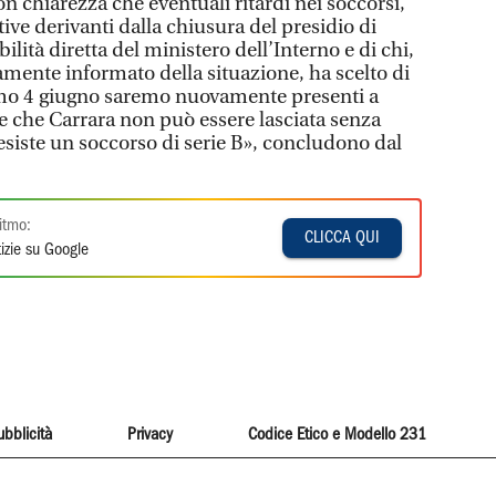
on chiarezza che eventuali ritardi nei soccorsi,
ative derivanti dalla chiusura del presidio di
lità diretta del ministero dell’Interno e di chi,
amente informato della situazione, ha scelto di
simo 4 giugno saremo nuovamente presenti a
re che Carrara non può essere lasciata senza
 esiste un soccorso di serie B», concludono dal
itmo:
CLICCA QUI
izie su Google
ubblicità
Privacy
Codice Etico e Modello 231