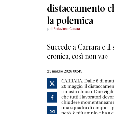
distaccamento ch
la polemica
di Redazione Carrara
Succede a Carrara e il 
cronica, così non va»
21 maggio 2026 00:45
CARRARA. Dalle 8 di mattin
20 maggio, il distaccamento
rimasto chiuso. Due vigil
che tutti i lavoratori devon
chiudere momentaneamente 
una squadra di cinque – pe
però, è più ampio e ha a c