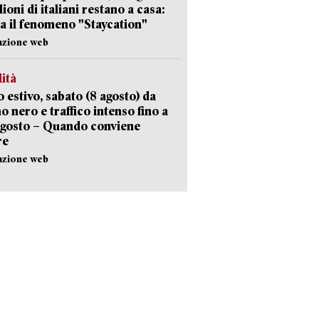
lioni di italiani restano a casa:
a il fenomeno "Staycation"
azione web
lità
 estivo, sabato (8 agosto) da
no nero e traffico intenso fino a
agosto – Quando conviene
re
azione web