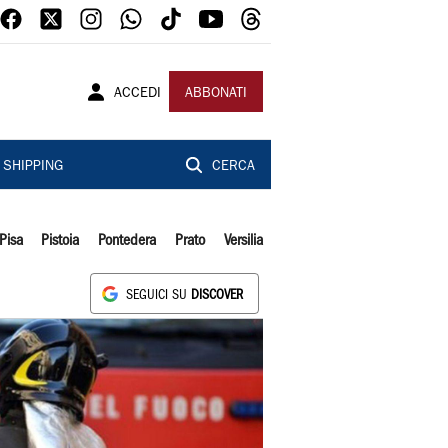
ACCEDI
ABBONATI
SHIPPING
CERCA
Pisa
Pistoia
Pontedera
Prato
Versilia
SEGUICI SU
DISCOVER