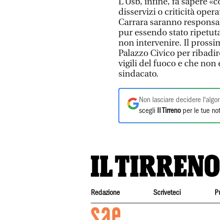
L’Usb, infine, fa sapere «c
disservizi o criticità oper
Carrara saranno responsabi
pur essendo stato ripetut
non intervenire. Il pros
Palazzo Civico per ribadi
vigili del fuoco e che non
sindacato.
Non lasciare decidere l'algor
scegli
Il Tirreno
per le tue not
Redazione
Scriveteci
P