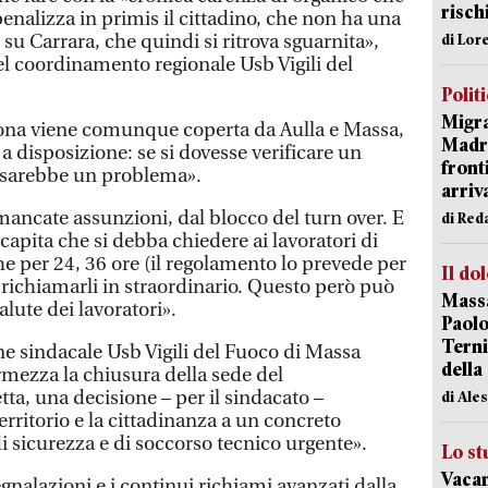
risch
penalizza in primis il cittadino, che non ha una
 su Carrara, che quindi si ritrova sguarnita»,
di Lor
el coordinamento regionale Usb Vigili del
Polit
Migra
zona viene comunque coperta da Aulla e Massa,
Madri
 disposizione: se si dovesse verificare un
front
, sarebbe un problema».
arriva
mancate assunzioni, dal blocco del turn over. E
di Red
 capita che si debba chiedere ai lavoratori di
he per 24, 36 ore (il regolamento lo prevede per
Il do
 richiamarli in straordinario. Questo però può
Massa
lute dei lavoratori».
Paolo
Terni
ne sindacale Usb Vigili del Fuoco di Massa
della
mezza la chiusura della sede del
ta, una decisione – per il sindacato –
di Ale
erritorio e la cittadinanza a un concreto
i sicurezza e di soccorso tecnico urgente».
Lo st
Vacan
gnalazioni e i continui richiami avanzati dalla