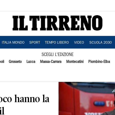
ITALIA MONDO
SPORT
TEMPO LIBERO
VIDEO
SCUOLA 2030
SCEGLI L'EDIZIONE
oli
Grosseto
Lucca
Massa-Carrara
Montecatini
Piombino-Elba
uoco hanno la
il