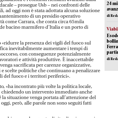
24 mi
dacale – prosegue Usb – nei confronti delle
avanz
ali, ad oggi non è stata adottata alcuna soluzione
 mantenimento di un presidio operativo
di Red
ttà come Carrara, che conta circa 65mila
ande bacino marmifero d’Italia e un porto di
Viabi
Esodo
bolli
«ridurre la presenza dei vigili del fuoco sul
Ferr
nifica inevitabilmente aumentare i tempi di
parti
di soccorso, con conseguenze potenzialmente
di Red
avoratori e attività produttive. È inaccettabile
venga sacrificata per carenze organizzative,
e scelte politiche che continuano a penalizzare
i del fuoco e i territori periferici».
to, «ha incontrato più volte la politica locale,
a, chiedendo un intervento immediato anche
é la situazione venga portata all’attenzione del
oggi, però, alle parole non sono seguiti fatti