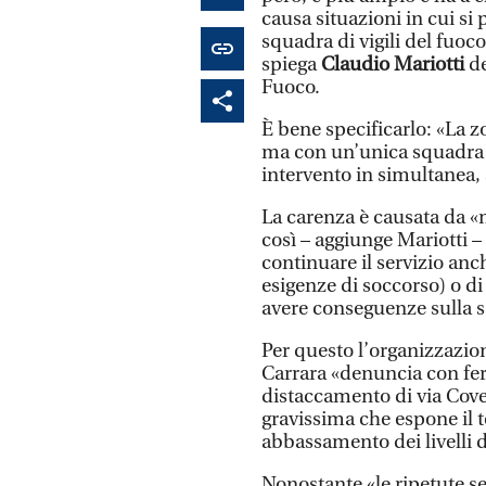
causa situazioni in cui si 
squadra di vigili del fuoco
spiega
Claudio Mariotti
d
Fuoco.
È bene specificarlo: «La 
ma con un’unica squadra a
intervento in simultanea
La carenza è causata da «
così – aggiunge Mariotti –
continuare il servizio anc
esigenze di soccorso) o di
avere conseguenze sulla sa
Per questo l’organizzazio
Carrara «denuncia con fer
distaccamento di via Covet
gravissima che espone il t
abbassamento dei livelli d
Nonostante «le ripetute se