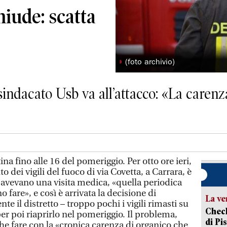
iude: scatta
◗
(foto archivio)
sindacato Usb va all’attacco: «La carenz
a fino alle 16 del pomeriggio. Per otto ore ieri,
 dei vigili del fuoco di via Covetta, a Carrara, è
i avevano una visita medica, «quella periodica
o fare», e così è arrivata la decisione di
La ve
il distretto – troppo pochi i vigili rimasti su
Check
r poi riaprirlo nel pomeriggio. Il problema,
di Pis
he fare con la «cronica carenza di organico che