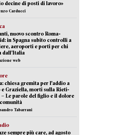
io decine di posti di lavoro»
enzo Carducci
ica
nti, nuovo scontro Roma-
d: in Spagna subito controlli a
iere, aeroporti e porti per chi
 dall’Italia
azione web
lore
: chiesa gremita per l'addio a
 e Graziella, morti sulla Rieti-
 – Le parole del figlio e il dolore
 comunità
ssandro Tabarrani
udio
ze sempre più care, ad agosto