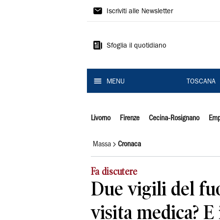
Il
Iscriviti alle Newsletter
Tirreno
Sfoglia il quotidiano
MENU
TOSCANA
Livorno
Firenze
Cecina-Rosignano
Emp
Massa
Cronaca
Fa discutere
Due vigili del f
visita medica? E 