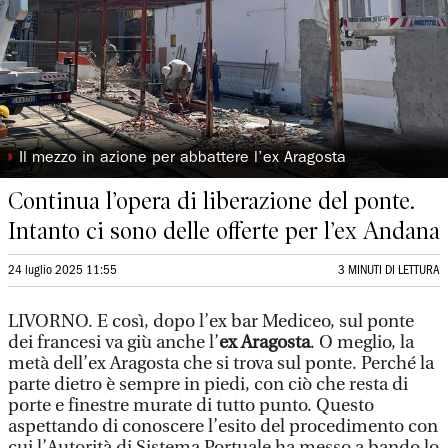
◗
Il mezzo in azione per abbattere l’ex Aragosta
Continua l’opera di liberazione del ponte.
Intanto ci sono delle offerte per l’ex Andana
24 luglio 2025 11:55
3 MINUTI DI LETTURA
LIVORNO. E così, dopo l’ex bar Mediceo, sul ponte
dei francesi va giù anche l’
ex Aragosta
. O meglio, la
metà dell’ex Aragosta che si trova sul ponte. Perché la
parte dietro è sempre in piedi, con ciò che resta di
porte e finestre murate di tutto punto. Questo
aspettando di conoscere l’esito del procedimento con
cui l’Autorità di Sistema Portuale ha messo a bando lo