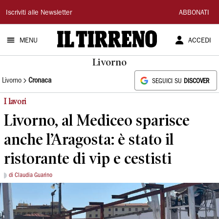
Il
Iscriviti alle Newsletter
ABBONATI
Tirreno
MENU
ACCEDI
Livorno
Livorno
Cronaca
SEGUICI SU
DISCOVER
I lavori
Livorno, al Mediceo sparisce
anche l’Aragosta: è stato il
ristorante di vip e cestisti
di Claudia Guarino